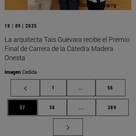
19 | 09 | 2025
La arquitecta Tais Guevara recibe el Premio
Final de Carrera de la Cátedra Madera
Onesta
Imagen
Cedida
Página
Páginas intermedias Us
Página
1
...
56
Página
Página
Páginas intermedias U
Página
57
58
...
389