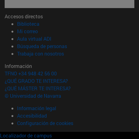
Accesos directos
(abre en nueva ventana)
Biblioteca
(abre en nueva ventana)
Mi correo
(abre en nueva ventana)
Aula virtual ADI
(abre en nueva ventana)
Búsqueda de personas
(abre en nueva ventana)
Trabaja con nosotros
Información
TFNO +34 948 42 56 00
¿QUÉ GRADO TE INTERESA?
¿QUÉ MÁSTER TE INTERESA?
© Universidad de Navarra
Información legal
Accesibilidad
Configuración de cookies
Localizador de campus