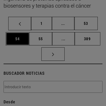
biosensores y terapias contra el cáncer
Página
Páginas intermedias Us
Página
1
...
53
Página
Página
Páginas intermedias U
Página
54
55
...
389
BUSCADOR NOTICIAS
Desde