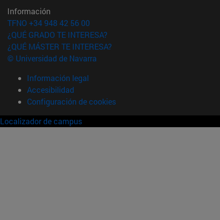
Información
TFNO +34 948 42 56 00
¿QUÉ GRADO TE INTERESA?
¿QUÉ MÁSTER TE INTERESA?
© Universidad de Navarra
Información legal
Accesibilidad
Configuración de cookies
Localizador de campus