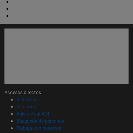
Accesos directos
(abre en nueva ventana)
Biblioteca
(abre en nueva ventana)
Mi correo
(abre en nueva ventana)
Aula virtual ADI
(abre en nueva ventana)
Búsqueda de personas
(abre en nueva ventana)
Trabaja con nosotros