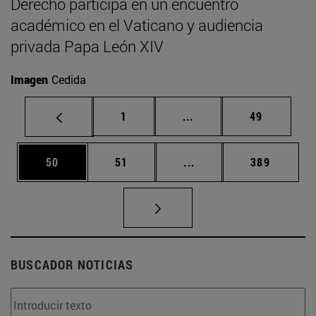
Derecho participa en un encuentro
académico en el Vaticano y audiencia
privada Papa León XIV
Imagen
Cedida
Página
Páginas intermedias Us
Página
1
...
49
Página
Página
Páginas intermedias U
Página
50
51
...
389
BUSCADOR NOTICIAS