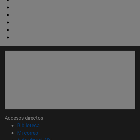
Accesos directos
(abre en nueva ventana)
Biblioteca
(abre en nueva ventana)
Mi correo
(abre en nueva ventana)