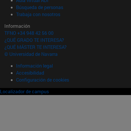
Aula virtual ADI
(abre en nueva ventana)
Búsqueda de personas
(abre en nueva ventana)
Trabaja con nosotros
Información
TFNO +34 948 42 56 00
¿QUÉ GRADO TE INTERESA?
¿QUÉ MÁSTER TE INTERESA?
© Universidad de Navarra
Información legal
Accesibilidad
Configuración de cookies
Localizador de campus