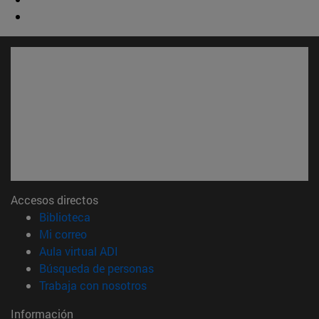
Accesos directos
(abre en nueva ventana)
Biblioteca
(abre en nueva ventana)
Mi correo
(abre en nueva ventana)
Aula virtual ADI
(abre en nueva ventana)
Búsqueda de personas
(abre en nueva ventana)
Trabaja con nosotros
Información