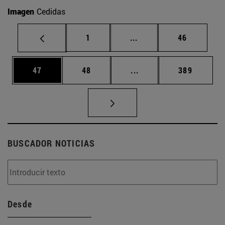
Imagen
Cedidas
Página
Páginas intermedias Us
Página
1
...
46
Página
Página
Páginas intermedias U
Página
47
48
...
389
BUSCADOR NOTICIAS
Desde