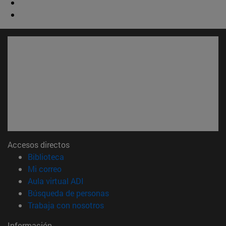
Accesos directos
(abre en nueva ventana)
Biblioteca
(abre en nueva ventana)
Mi correo
(abre en nueva ventana)
Aula virtual ADI
(abre en nueva ventana)
Búsqueda de personas
(abre en nueva ventana)
Trabaja con nosotros
Información