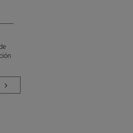
 de
ción
e TAB para desplazarse.