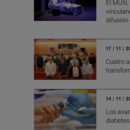
El MUN, 
vinculand
difusión
17 | 11 | 
Cuatro a
transfor
14 | 11 | 
Los avan
diabetes 