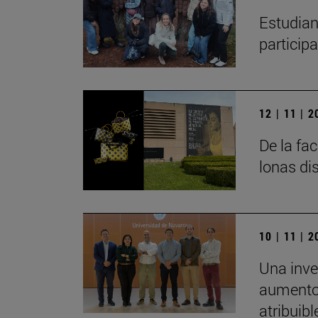
Estudian
particip
12 | 11 | 
De la fa
lonas di
10 | 11 | 
Una inve
aumento 
atribuibl