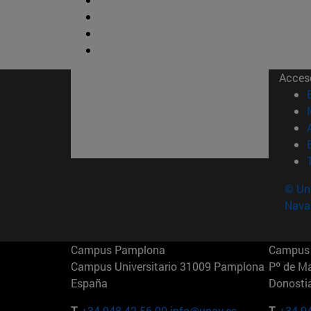
Acces
© Uni
Nava
Campus Pamplona
Campus 
Campus Universitario 31009 Pamplona
Pº de M
España
Donosti
T.
+34 948 42 56 00
info@unav.es
T.
+34 9