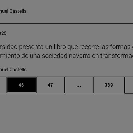
uel Castells
2025
rsidad presenta un libro que recorre las formas
imiento de una sociedad navarra en transforma
uel Castells
edias Use TAB para desplazarse.
ina
Página
Página
Páginas intermedias Us
Página
46
47
...
389