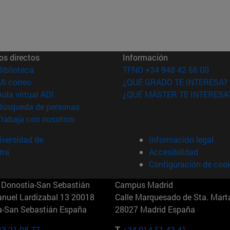
os directos
Información
(abre en nueva ventana)
Biblioteca
TFNO +34 948 42 56 00
(abre en nueva ventana)
Mi correo
¿QUÉ GRADO TE INTERESA?
(abre en nueva ventana)
Aula virtual ADI
¿QUÉ MÁSTER TE INTERESA
(abre en nueva ventana)
Búsqueda de personas
(abre en nueva ventana)
Trabaja con nosotros
versidad de
Información legal
rra
Accesibilidad
Configuración de coo
Donostia-San Sebastián
Campus Madrid
anuel Lardizabal 13 20018
Calle Marquesado de Sta. Marta
a-San Sebastián España
28027 Madrid España
43 21 98 77
T.
+34 914 51 43 41