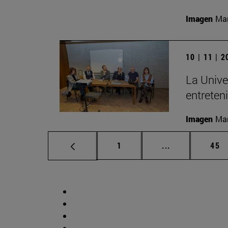
Imagen
Man
10 | 11 | 
La Unive
entreten
Imagen
Man
Página
Páginas interm
Pág
1
...
45