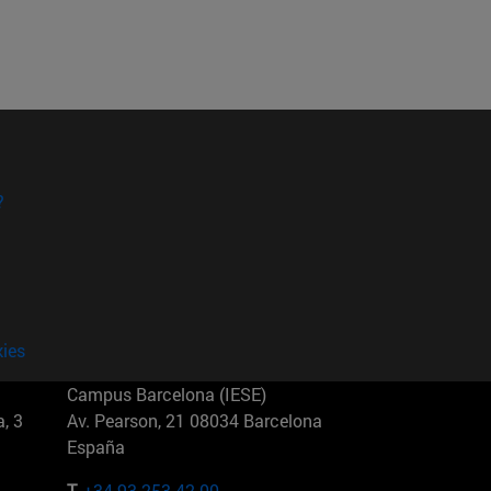
?
kies
Campus Barcelona (IESE)
, 3
Av. Pearson, 21 08034 Barcelona
España
T.
+34 93 253 42 00