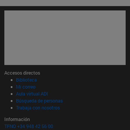
Accesos directos
(abre en nueva ventana)
Biblioteca
(abre en nueva ventana)
Mi correo
(abre en nueva ventana)
Aula virtual ADI
(abre en nueva ventana)
Búsqueda de personas
(abre en nueva ventana)
Trabaja con nosotros
Información
TFNO +34 948 42 56 00