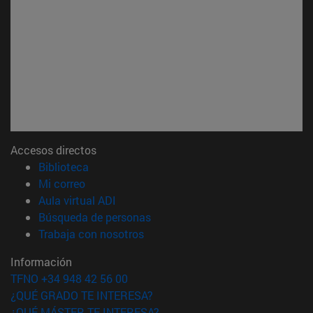
Accesos directos
(abre en nueva ventana)
Biblioteca
(abre en nueva ventana)
Mi correo
(abre en nueva ventana)
Aula virtual ADI
(abre en nueva ventana)
Búsqueda de personas
(abre en nueva ventana)
Trabaja con nosotros
Información
TFNO +34 948 42 56 00
¿QUÉ GRADO TE INTERESA?
¿QUÉ MÁSTER TE INTERESA?