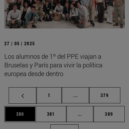
27 | 05 | 2025
Los alumnos de 1º del PPE viajan a
Bruselas y París para vivir la política
europea desde dentro
Página
Páginas intermedias Us
Página
1
...
379
Página
Página
Páginas intermedias 
Página
380
381
...
389