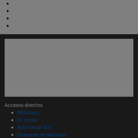
Accesos directos
(abre en nueva ventana)
Biblioteca
(abre en nueva ventana)
Mi correo
(abre en nueva ventana)
Aula virtual ADI
(abre en nueva ventana)
Búsqueda de personas