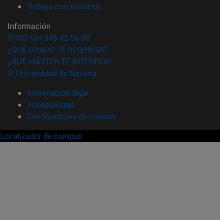
(abre en nueva ventana)
Trabaja con nosotros
Información
TFNO +34 948 42 56 00
¿QUÉ GRADO TE INTERESA?
¿QUÉ MÁSTER TE INTERESA?
© Universidad de Navarra
Información legal
Accesibilidad
Configuración de cookies
Localizador de campus