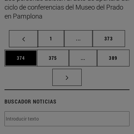
ciclo de conferencias del Museo del Prado
en Pamplona
Página
Páginas intermedias Us
Página
1
...
373
Página
Página
Páginas intermedias 
Página
374
375
...
389
BUSCADOR NOTICIAS