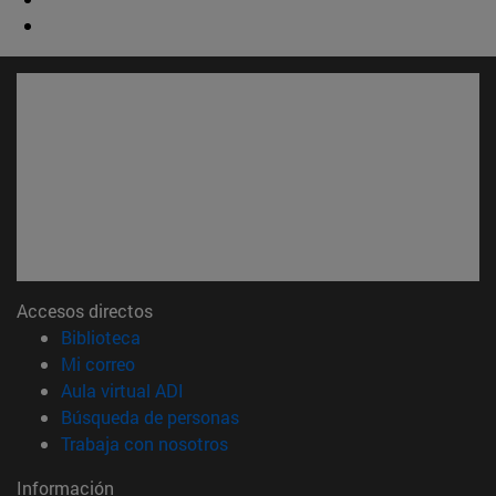
Accesos directos
(abre en nueva ventana)
Biblioteca
(abre en nueva ventana)
Mi correo
(abre en nueva ventana)
Aula virtual ADI
(abre en nueva ventana)
Búsqueda de personas
(abre en nueva ventana)
Trabaja con nosotros
Información