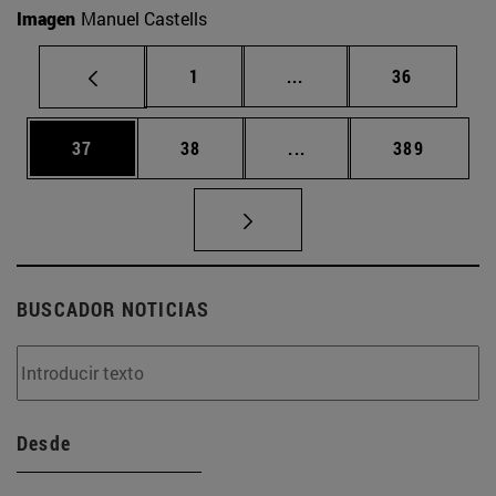
Imagen
Manuel Castells
Página
Páginas intermedias Us
Página
1
...
36
Página
Página
Páginas intermedias U
Página
37
38
...
389
BUSCADOR NOTICIAS
Desde