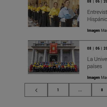
08 | 06 | 
Entrevis
Hispánic
Imagen
Man
08 | 06 | 
La Unive
países
Imagen
Man
Página
Páginas inter
Pá
1
...
8