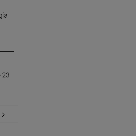
gía
e 23
 TAB para desplazarse.