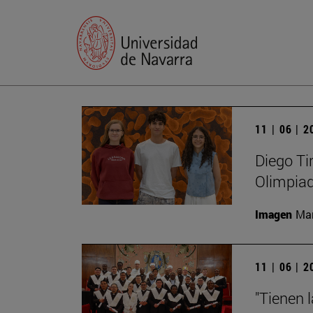
11 | 06 | 
Diego Ti
Olimpiad
Imagen
Man
11 | 06 | 
"Tienen 