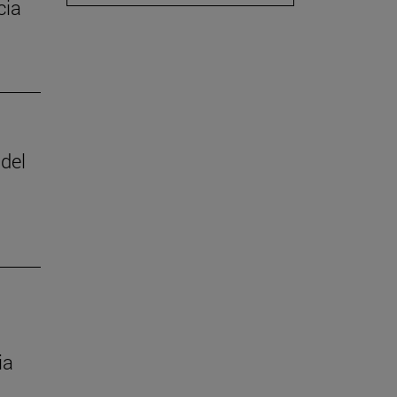
cia
 del
ia