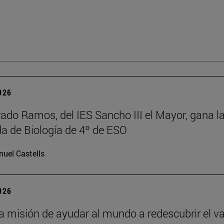
2026
rado Ramos, del IES Sancho III el Mayor, gana l
a de Biología de 4º de ESO
uel Castells
2026
la misión de ayudar al mundo a redescubrir el va