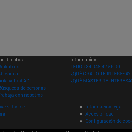
os directos
Información
(abre en nueva ventana)
Biblioteca
TFNO +34 948 42 56 00
(abre en nueva ventana)
Mi correo
¿QUÉ GRADO TE INTERESA?
(abre en nueva ventana)
Aula virtual ADI
¿QUÉ MÁSTER TE INTERESA
(abre en nueva ventana)
Búsqueda de personas
(abre en nueva ventana)
Trabaja con nosotros
versidad de
Información legal
rra
Accesibilidad
Configuración de coo