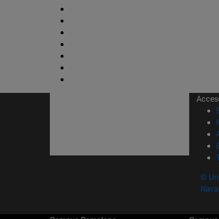
Acces
© Uni
Nava