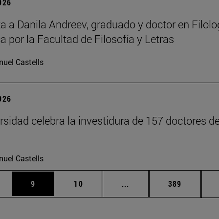
2026
ta a Danila Andreev, graduado y doctor en Filolo
a por la Facultad de Filosofía y Letras
uel Castells
2026
rsidad celebra la investidura de 157 doctores d
uel Castells
medias Use TAB para desplazarse.
gina
Página
Página
Páginas intermedias Use
Página
9
10
...
389