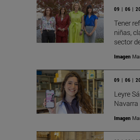
09 | 06 | 
Tener re
niñas, c
sector de
Imagen
Man
09 | 06 | 
Leyre Sá
Navarra 
Imagen
Man