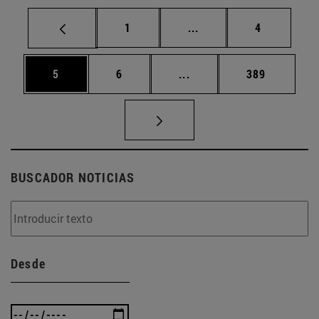
Página
Páginas intermedias U
Página
1
...
4
Página
Página
Páginas intermedias Use
Página
5
6
...
389
BUSCADOR NOTICIAS
Desde