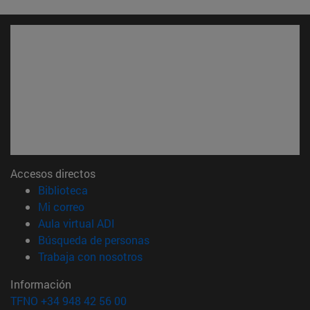
Accesos directos
(abre en nueva ventana)
Biblioteca
(abre en nueva ventana)
Mi correo
(abre en nueva ventana)
Aula virtual ADI
(abre en nueva ventana)
Búsqueda de personas
(abre en nueva ventana)
Trabaja con nosotros
Información
TFNO +34 948 42 56 00