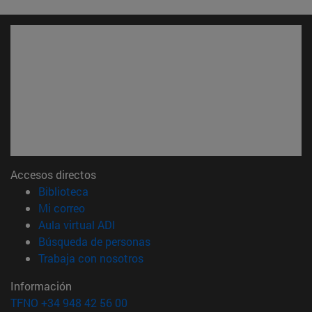
Accesos directos
(abre en nueva ventana)
Biblioteca
(abre en nueva ventana)
Mi correo
(abre en nueva ventana)
Aula virtual ADI
(abre en nueva ventana)
Búsqueda de personas
(abre en nueva ventana)
Trabaja con nosotros
Información
TFNO +34 948 42 56 00