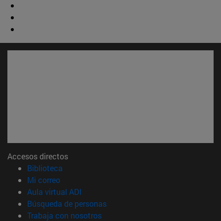
Accesos directos
(abre en nueva ventana)
Biblioteca
(abre en nueva ventana)
Mi correo
(abre en nueva ventana)
Aula virtual ADI
(abre en nueva ventana)
Búsqueda de personas
(abre en nueva ventana)
Trabaja con nosotros