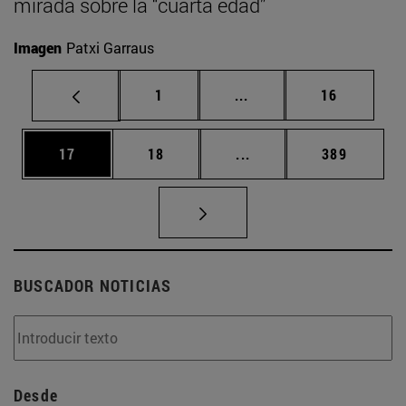
mirada sobre la “cuarta edad”
Imagen
Patxi Garraus
Página
Páginas intermedias Us
Página
1
...
16
Página
Página
Páginas intermedias U
Página
17
18
...
389
BUSCADOR NOTICIAS
Desde