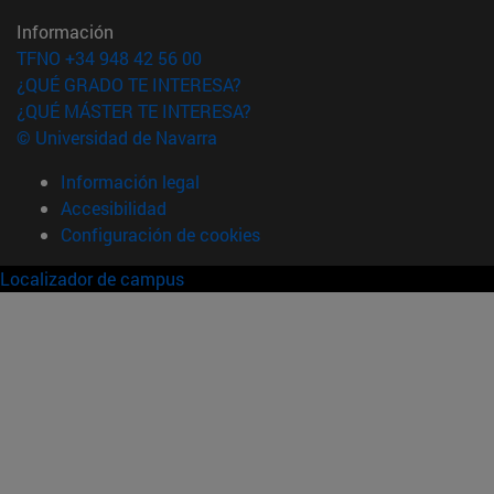
Información
TFNO +34 948 42 56 00
¿QUÉ GRADO TE INTERESA?
¿QUÉ MÁSTER TE INTERESA?
© Universidad de Navarra
Información legal
Accesibilidad
Configuración de cookies
Localizador de campus