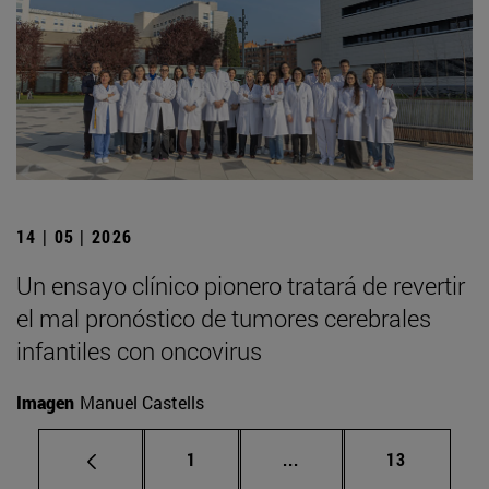
14 | 05 | 2026
Un ensayo clínico pionero tratará de revertir
el mal pronóstico de tumores cerebrales
infantiles con oncovirus
Imagen
Manuel Castells
Página
Páginas intermedias Us
Página
1
...
13