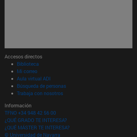
Accesos directos
(abre en nueva ventana)
Biblioteca
(abre en nueva ventana)
Mi correo
(abre en nueva ventana)
Aula virtual ADI
(abre en nueva ventana)
Búsqueda de personas
(abre en nueva ventana)
Trabaja con nosotros
Información
TFNO +34 948 42 56 00
¿QUÉ GRADO TE INTERESA?
¿QUÉ MÁSTER TE INTERESA?
© Universidad de Navarra