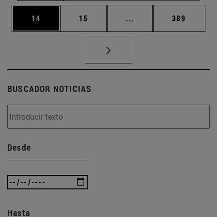
Página
Página
Páginas intermedias U
Página
14
15
...
389
BUSCADOR NOTICIAS
Desde
Hasta