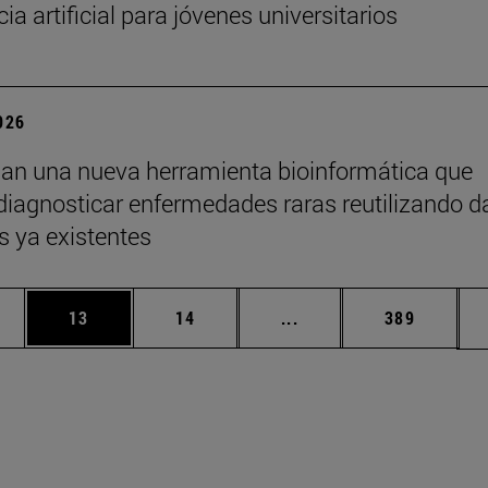
cia artificial para jóvenes universitarios
2026
lan una nueva herramienta bioinformática que
diagnosticar enfermedades raras reutilizando d
s ya existentes
edias Use TAB para desplazarse.
ina
Página
Página
Páginas intermedias Us
Página
13
14
...
389