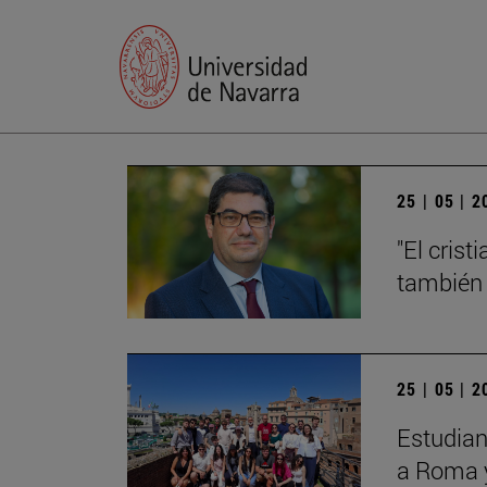
25 | 05 | 
"El cris
también 
25 | 05 | 
Estudiant
a Roma 