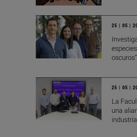
25 | 05 | 
Investig
especies
oscuros” 
25 | 05 | 
La Facul
una alia
industria