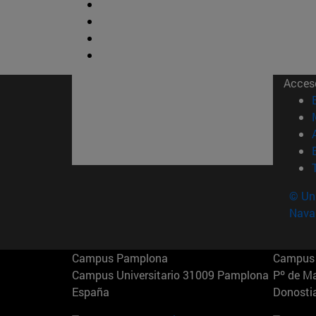
Acces
© Uni
Nava
Campus Pamplona
Campus 
Campus Universitario 31009 Pamplona
Pº de M
España
Donosti