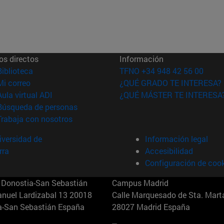
os directos
Información
(abre en nueva ventana)
Biblioteca
TFNO +34 948 42 56 00
(abre en nueva ventana)
Mi correo
¿QUÉ GRADO TE INTERESA?
(abre en nueva ventana)
Aula virtual ADI
¿QUÉ MÁSTER TE INTERESA
(abre en nueva ventana)
Búsqueda de personas
(abre en nueva ventana)
Trabaja con nosotros
versidad de
Información legal
rra
Accesibilidad
Configuración de coo
Donostia-San Sebastián
Campus Madrid
anuel Lardizabal 13 20018
Calle Marquesado de Sta. Marta
a-San Sebastián España
28027 Madrid España