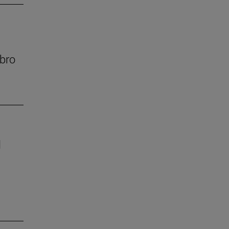
bro
l