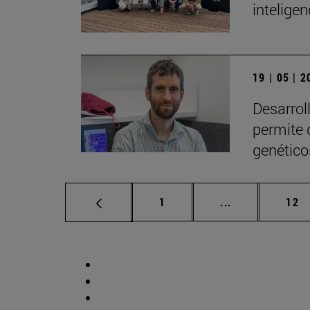
inteligen
19 | 05 | 
Desarrol
permite 
genético
Página
Páginas interm
Pág
1
...
12