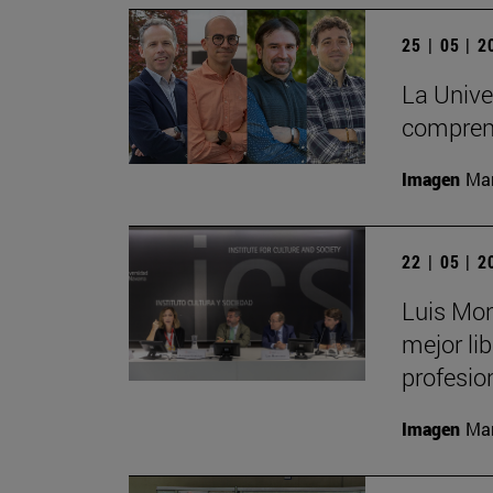
25 | 05 | 
La Unive
comprend
Imagen
Man
22 | 05 | 
Luis Mon
mejor li
profesio
Imagen
Man