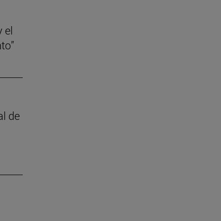
 el
to”
al de