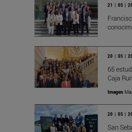
21 | 05 | 
Francisc
conocimi
20 | 05 | 
65 estud
Caja Rur
Imagen
Man
20 | 05 | 
San Seba