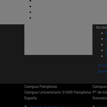
Acces
© Uni
Nava
Campus Pamplona
Campus 
Campus Universitario 31009 Pamplona
Pº de M
España
Donosti