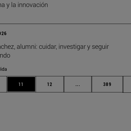
a y la innovación
2026
chez, alumni: cuidar, investigar y seguir
endo
ida
edias Use TAB para desplazarse.
ina
Página
Página
Páginas intermedias Us
Página
11
12
...
389