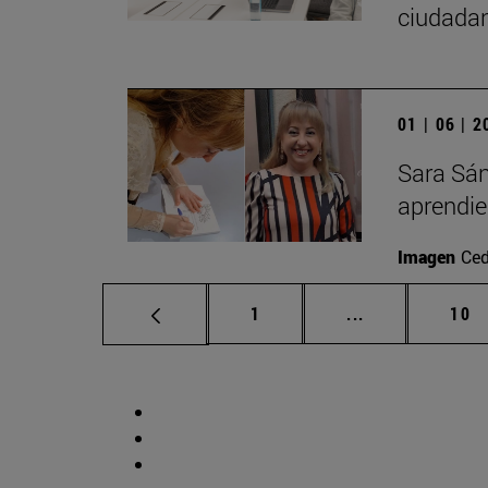
ciudadan
01 | 06 | 
Sara Sán
aprendi
Imagen
Ced
Página
Páginas interm
Pág
1
...
10