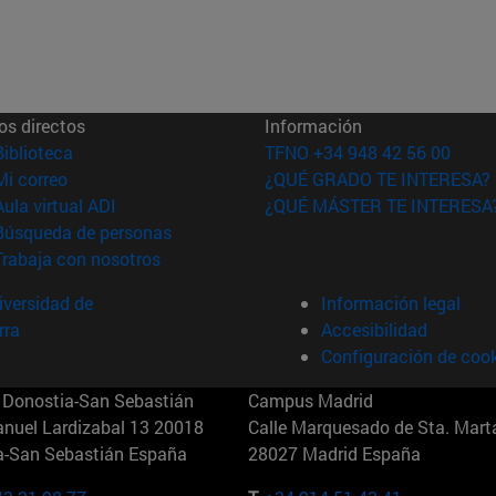
os directos
Información
(abre en nueva ventana)
Biblioteca
TFNO +34 948 42 56 00
(abre en nueva ventana)
Mi correo
¿QUÉ GRADO TE INTERESA?
(abre en nueva ventana)
Aula virtual ADI
¿QUÉ MÁSTER TE INTERESA
(abre en nueva ventana)
Búsqueda de personas
(abre en nueva ventana)
Trabaja con nosotros
versidad de
Información legal
rra
Accesibilidad
Configuración de coo
Donostia-San Sebastián
Campus Madrid
anuel Lardizabal 13 20018
Calle Marquesado de Sta. Marta
a-San Sebastián España
28027 Madrid España