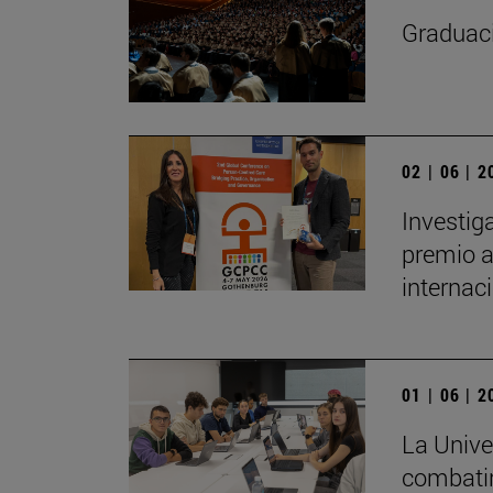
Graduaci
02 | 06 | 
Investig
premio a
internac
01 | 06 | 
La Unive
combatir