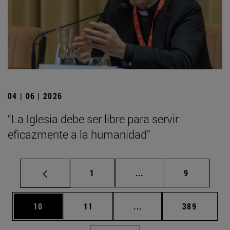
04 | 06 | 2026
“La Iglesia debe ser libre para servir
eficazmente a la humanidad”
Página
Páginas intermedias U
Página
1
...
9
Página
Página
Páginas intermedias U
Página
10
11
...
389