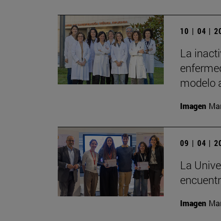
10 | 04 | 
La inact
enfermed
modelo 
Imagen
Man
09 | 04 | 
La Univer
encuentr
Imagen
Man