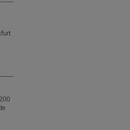
kfurt
.200
de