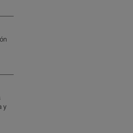
ión
s
a y