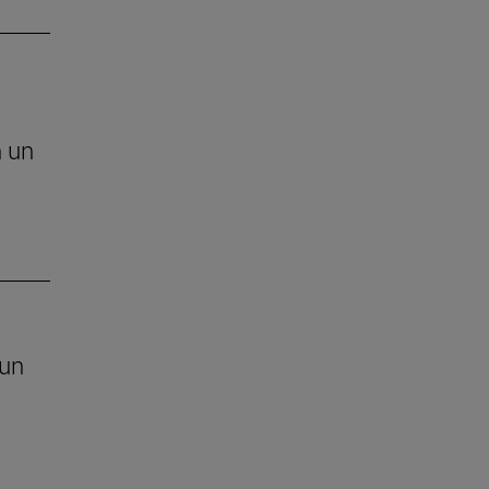
n un
 un