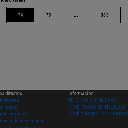
edias Use TAB para desplazarse.
ina
Página
Página
Páginas intermedias Us
Página
74
75
...
389
os directos
Información
(abre en nueva ventana)
Biblioteca
TFNO +34 948 42 56 00
(abre en nueva ventana)
Mi correo
¿QUÉ GRADO TE INTERESA?
(abre en nueva ventana)
Aula virtual ADI
¿QUÉ MÁSTER TE INTERESA
(abre en nueva ventana)
Búsqueda de personas
(abre en nueva ventana)
Trabaja con nosotros