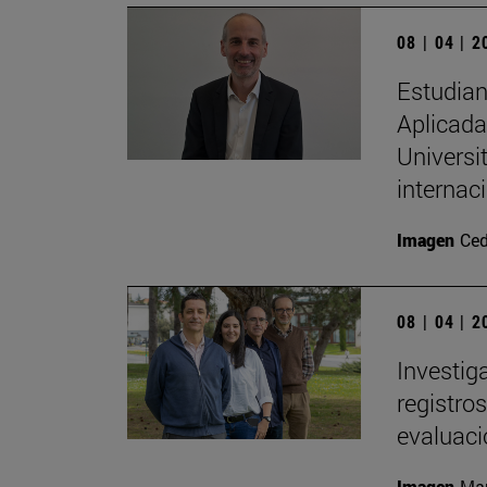
08 | 04 | 
Estudian
Aplicada 
Universi
internac
Imagen
Ced
08 | 04 | 
Investig
registro
evaluac
Imagen
Man