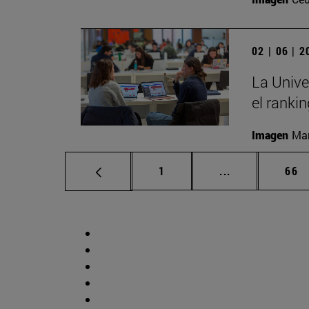
02 | 06 | 
La Unive
el ranki
Imagen
Man
Página
Páginas interm
Pág
1
...
66