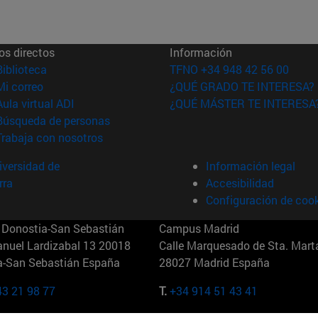
os directos
Información
(abre en nueva ventana)
Biblioteca
TFNO +34 948 42 56 00
(abre en nueva ventana)
Mi correo
¿QUÉ GRADO TE INTERESA?
(abre en nueva ventana)
Aula virtual ADI
¿QUÉ MÁSTER TE INTERESA
(abre en nueva ventana)
Búsqueda de personas
(abre en nueva ventana)
Trabaja con nosotros
versidad de
Información legal
rra
Accesibilidad
Configuración de coo
Donostia-San Sebastián
Campus Madrid
anuel Lardizabal 13 20018
Calle Marquesado de Sta. Marta
a-San Sebastián España
28027 Madrid España
43 21 98 77
T.
+34 914 51 43 41