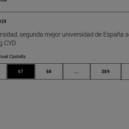
2025
rsidad, segunda mejor universidad de España 
ng CYD
uel Castells
edias Use TAB para desplazarse.
ina
Página
Página
Páginas intermedias Us
Página
67
68
...
389