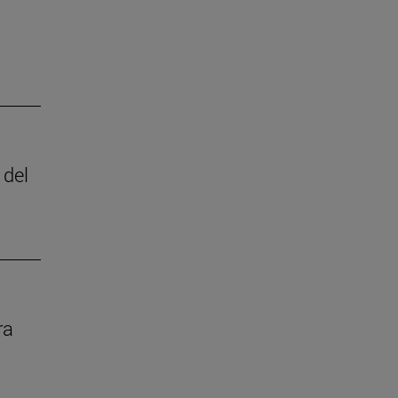
 del
ra