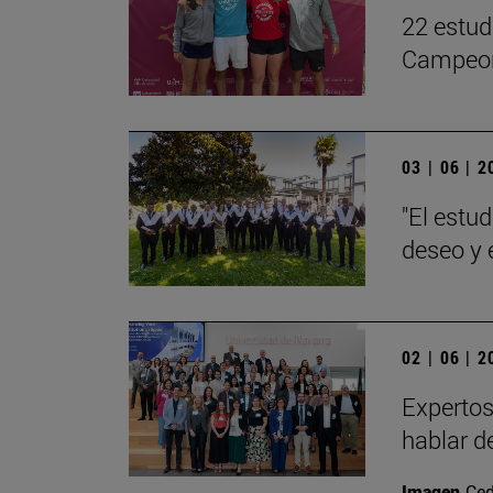
22 estud
Campeon
03 | 06 | 
"El estu
deseo y 
02 | 06 | 
Expertos
hablar d
Imagen
Ced