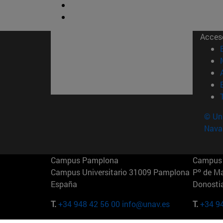
Acces
© Uni
Nava
Campus Pamplona
Campus 
Campus Universitario 31009 Pamplona
Pº de M
España
Donosti
T.
+34 948 42 56 00
info@unav.es
T.
+34 9