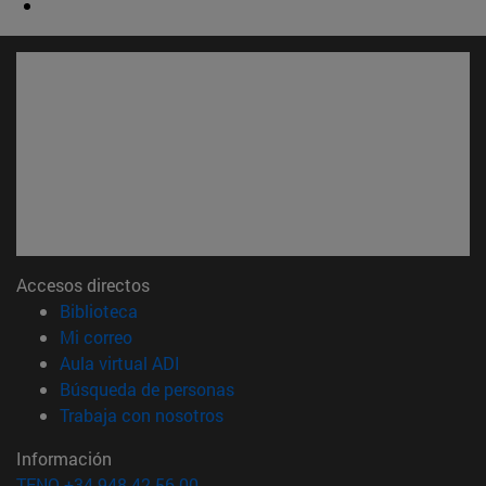
Accesos directos
(abre en nueva ventana)
Biblioteca
(abre en nueva ventana)
Mi correo
(abre en nueva ventana)
Aula virtual ADI
(abre en nueva ventana)
Búsqueda de personas
(abre en nueva ventana)
Trabaja con nosotros
Información
TFNO +34 948 42 56 00