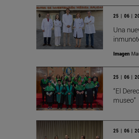
25 | 06 | 
Una nuev
inmunote
Imagen
Man
25 | 06 | 
“El Dere
museo”
25 | 06 | 