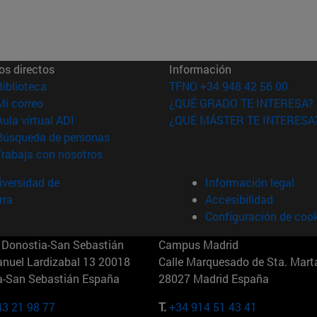
os directos
Información
(abre en nueva ventana)
Biblioteca
TFNO +34 948 42 56 00
(abre en nueva ventana)
Mi correo
¿QUÉ GRADO TE INTERESA?
(abre en nueva ventana)
Aula virtual ADI
¿QUÉ MÁSTER TE INTERESA
(abre en nueva ventana)
Búsqueda de personas
(abre en nueva ventana)
Trabaja con nosotros
versidad de
Información legal
rra
Accesibilidad
Configuración de coo
Donostia-San Sebastián
Campus Madrid
anuel Lardizabal 13 20018
Calle Marquesado de Sta. Marta
a-San Sebastián España
28027 Madrid España
43 21 98 77
T.
+34 914 51 43 41