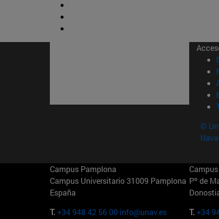
Acces
© Uni
Nava
Campus Pamplona
Campus 
Campus Universitario 31009 Pamplona
Pº de M
España
Donosti
T.
+34 948 42 56 00
info@unav.es
T.
+34 9