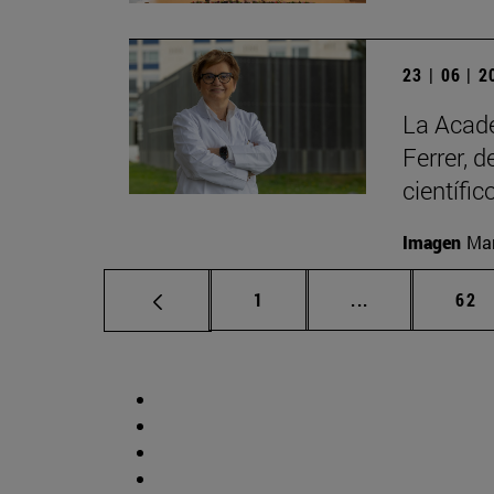
23 | 06 | 
La Acade
Ferrer, 
científic
Imagen
Man
Página
Páginas interm
Pág
1
...
62