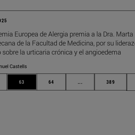
2025
mia Europea de Alergia premia a la Dra. Marta
decana de la Facultad de Medicina, por su lidera
o sobre la urticaria crónica y el angioedema
uel Castells
edias Use TAB para desplazarse.
ina
Página
Página
Páginas intermedias Us
Página
63
64
...
389