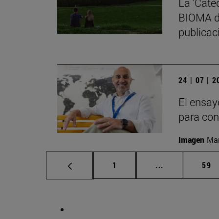
La 'Cáte
BIOMA de
publicaci
24 | 07 | 
El ensay
para con
Imagen
Man
Página
Páginas interm
Pág
1
...
59