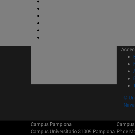
Acces
© Uni
Nava
Campus Pamplona
Campus 
Campus Universitario 31009 Pamplona
Pº de M