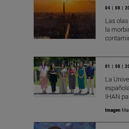
04 | 08 | 
Las olas
la morbi
contamin
01 | 08 | 
La Unive
española
IHAN par
Imagen
Man