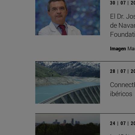
30 | 07 | 
El Dr. J
de Navar
Foundat
Imagen
Man
28 | 07 | 
ConnectF
ibéricos
24 | 07 | 