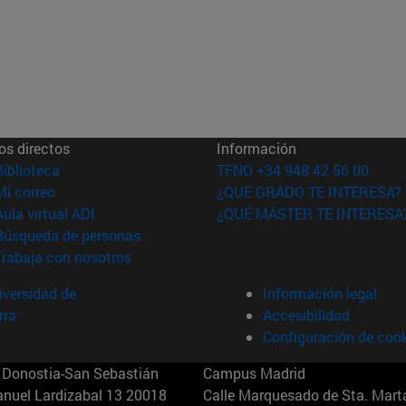
os directos
Información
(abre en nueva ventana)
Biblioteca
TFNO +34 948 42 56 00
(abre en nueva ventana)
Mi correo
¿QUÉ GRADO TE INTERESA?
(abre en nueva ventana)
Aula virtual ADI
¿QUÉ MÁSTER TE INTERESA
(abre en nueva ventana)
Búsqueda de personas
(abre en nueva ventana)
Trabaja con nosotros
versidad de
Información legal
rra
Accesibilidad
Configuración de coo
Donostia-San Sebastián
Campus Madrid
anuel Lardizabal 13 20018
Calle Marquesado de Sta. Marta