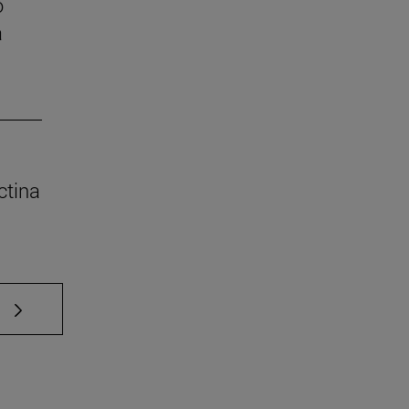
o
a
ctina
e TAB para desplazarse.