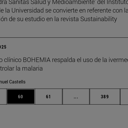
dra Sanitas Salud y Medioambiente' del Institut
 la Universidad se convierte en referente con l
ón de su estudio en la revista Sustainability
2025
o clínico BOHEMIA respalda el uso de la iverme
trolar la malaria
uel Castells
edias Use TAB para desplazarse.
ina
Página
Página
Páginas intermedias Us
Página
60
61
...
389