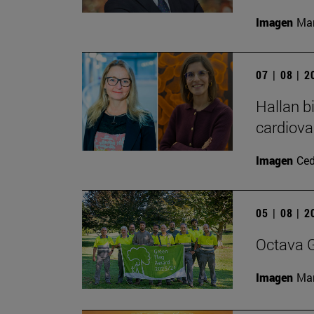
Imagen
Man
07 | 08 | 
Hallan b
cardiova
Imagen
Ced
05 | 08 | 
Octava G
Imagen
Man