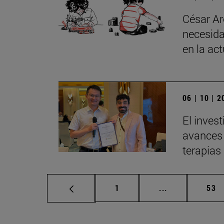
César Ar
necesida
en la ac
06 | 10 | 
El inves
avances 
terapias
Página
Páginas interm
Pág
1
...
53