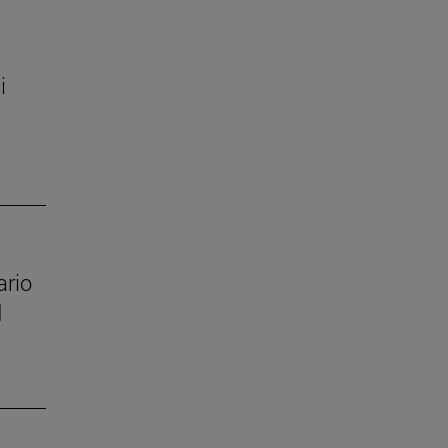
i
ario
d