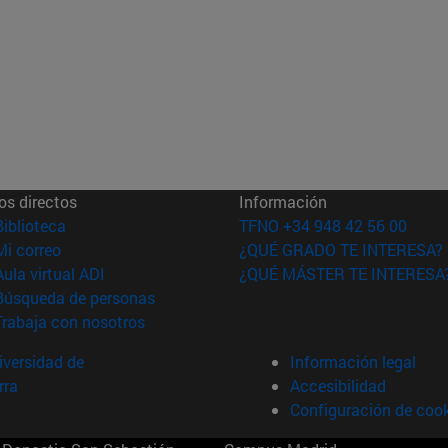
os directos
Información
(abre en nueva ventana)
Biblioteca
TFNO +34 948 42 56 00
(abre en nueva ventana)
Mi correo
¿QUÉ GRADO TE INTERESA?
(abre en nueva ventana)
Aula virtual ADI
¿QUÉ MÁSTER TE INTERESA
(abre en nueva ventana)
Búsqueda de personas
(abre en nueva ventana)
Trabaja con nosotros
versidad de
Información legal
rra
Accesibilidad
Configuración de coo