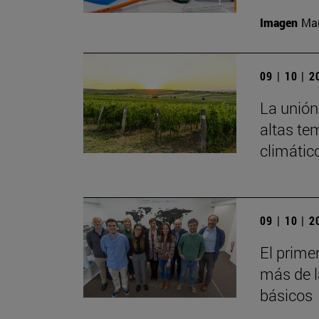
Imagen
Man
09 | 10 | 
La unión 
altas te
climátic
09 | 10 | 
El prime
más de l
básicos