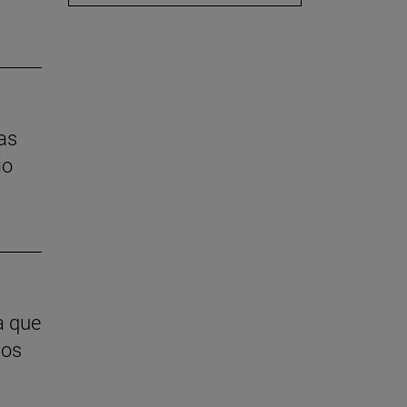
las
io
a que
ios