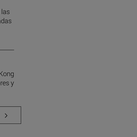
 las
adas
 Kong
res y
e TAB para desplazarse.