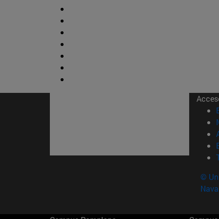
Acces
© Uni
Nava