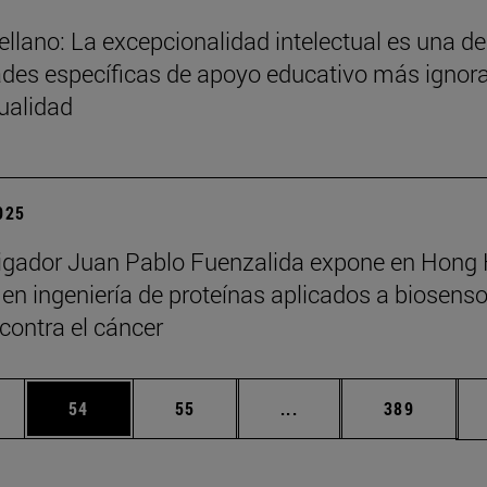
ellano: La excepcionalidad intelectual es una de
des específicas de apoyo educativo más ignor
tualidad
2025
tigador Juan Pablo Fuenzalida expone en Hong
en ingeniería de proteínas aplicados a biosenso
 contra el cáncer
edias Use TAB para desplazarse.
ina
Página
Página
Páginas intermedias Us
Página
54
55
...
389