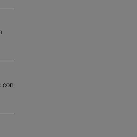
a
e con