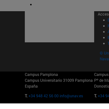
Acces
© Uni
Nava
Campus Pamplona
Campus 
Campus Universitario 31009 Pamplona
Pº de M
España
Donosti
T.
+34 948 42 56 00
info@unav.es
T.
+34 9
Campus Madrid (IESE)
Campus 