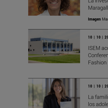
La inves
Maragall
Imagen
Man
10 | 10 | 
ISEM ac
Conferen
Fashion 
10 | 10 | 
La famili
los adol