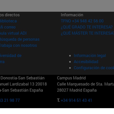
os directos
Información
(abre en nueva ventana)
Biblioteca
TFNO +34 948 42 56 00
(abre en nueva ventana)
Mi correo
¿QUÉ GRADO TE INTERESA?
(abre en nueva ventana)
Aula virtual ADI
¿QUÉ MÁSTER TE INTERESA
(abre en nueva ventana)
Búsqueda de personas
(abre en nueva ventana)
Trabaja con nosotros
versidad de
Información legal
rra
Accesibilidad
Configuración de coo
Donostia-San Sebastián
Campus Madrid
anuel Lardizabal 13 20018
Calle Marquesado de Sta. Marta
a-San Sebastián España
28027 Madrid España
43 21 98 77
T.
+34 914 51 43 41
Nueva York (IESE)
Campus Munich (IESE)