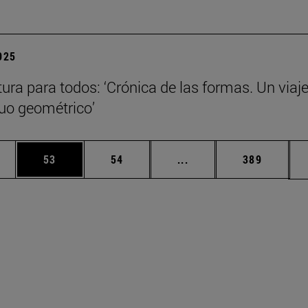
2025
tura para todos: ‘Crónica de las formas. Un viaje
nuo geométrico’
edias Use TAB para desplazarse.
ina
Página
Página
Páginas intermedias Us
Página
53
54
...
389