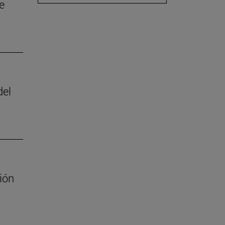
e
del
ión