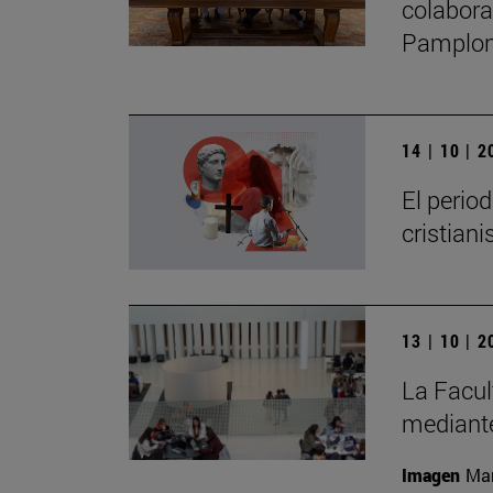
colabora
Pamplo
14 | 10 | 
El perio
cristian
13 | 10 | 
La Facul
mediante
Imagen
Man