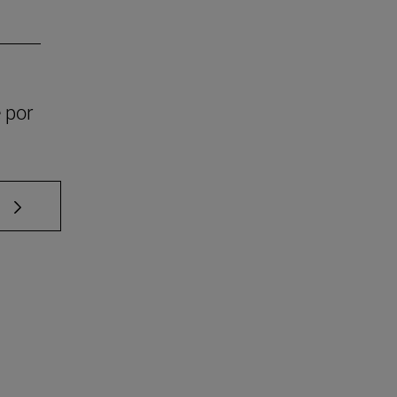
 por
e TAB para desplazarse.