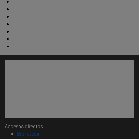
Accesos directos
(abre en nueva ventana)
Biblioteca