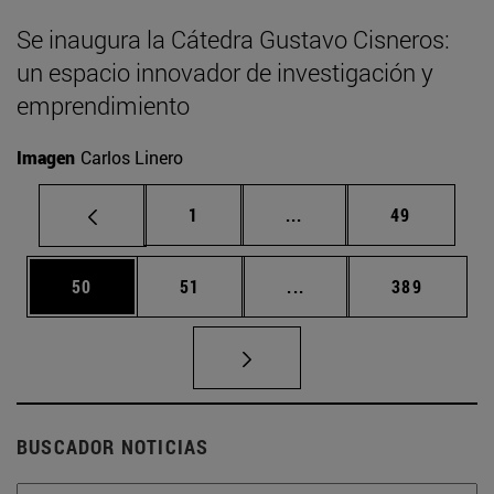
Se inaugura la Cátedra Gustavo Cisneros:
un espacio innovador de investigación y
emprendimiento
Imagen
Carlos Linero
Página
Páginas intermedias Us
Página
1
...
49
Página
Página
Páginas intermedias U
Página
50
51
...
389
BUSCADOR NOTICIAS