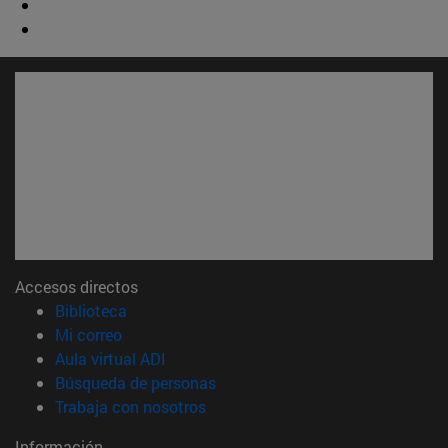
Accesos directos
(abre en nueva ventana)
Biblioteca
(abre en nueva ventana)
Mi correo
(abre en nueva ventana)
Aula virtual ADI
(abre en nueva ventana)
Búsqueda de personas
(abre en nueva ventana)
Trabaja con nosotros
Información