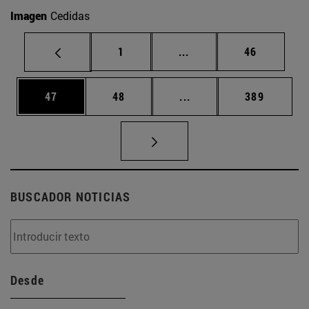
Imagen
Cedidas
Página
Páginas intermedias Us
Página
1
...
46
Página
Página
Páginas intermedias U
Página
47
48
...
389
BUSCADOR NOTICIAS
Desde