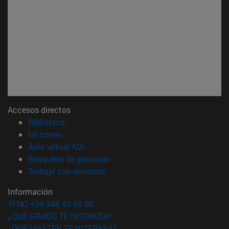
Accesos directos
(abre en nueva ventana)
Biblioteca
(abre en nueva ventana)
Mi correo
(abre en nueva ventana)
Aula virtual ADI
(abre en nueva ventana)
Búsqueda de personas
(abre en nueva ventana)
Trabaja con nosotros
Información
TFNO +34 948 42 56 00
¿QUÉ GRADO TE INTERESA?
¿QUÉ MÁSTER TE INTERESA?