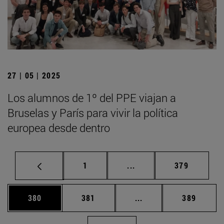
27 | 05 | 2025
Los alumnos de 1º del PPE viajan a
Bruselas y París para vivir la política
europea desde dentro
Página
Páginas intermedias Us
Página
1
...
379
Página
Página
Páginas intermedias 
Página
380
381
...
389