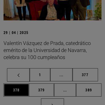
29 | 04 | 2025
Valentín Vázquez de Prada, catedrático
emérito de la Universidad de Navarra,
celebra su 100 cumpleaños
Página
Páginas intermedias Us
Página
1
...
377
Página
Página
Páginas intermedias 
Página
378
379
...
389