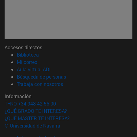
Accesos directos
(abre en nueva ventana)
Biblioteca
(abre en nueva ventana)
Mi correo
(abre en nueva ventana)
Aula virtual ADI
(abre en nueva ventana)
Búsqueda de personas
(abre en nueva ventana)
Trabaja con nosotros
Información
TFNO +34 948 42 56 00
¿QUÉ GRADO TE INTERESA?
¿QUÉ MÁSTER TE INTERESA?
© Universidad de Navarra