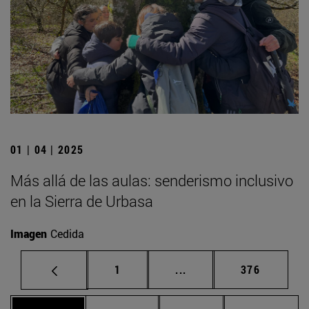
01 | 04 | 2025
Más allá de las aulas: senderismo inclusivo
en la Sierra de Urbasa
Imagen
Cedida
Página
Páginas intermedias Us
Página
1
...
376