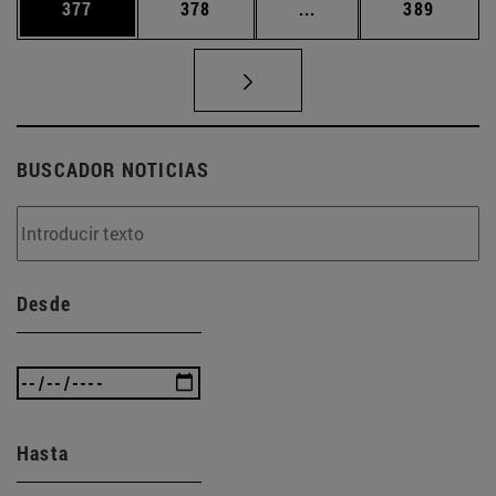
Página
Página
Páginas intermedias 
Página
377
378
...
389
BUSCADOR NOTICIAS
Desde
Hasta