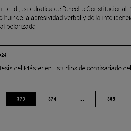
mendi, catedrática de Derecho Constitucional: 
 huir de la agresividad verbal y de la inteligenci
l polarizada”
2024
tesis del Máster en Estudios de comisariado de
ias Use TAB para desplazarse.
a
Página
Página
Páginas intermedias 
Página
373
374
...
389