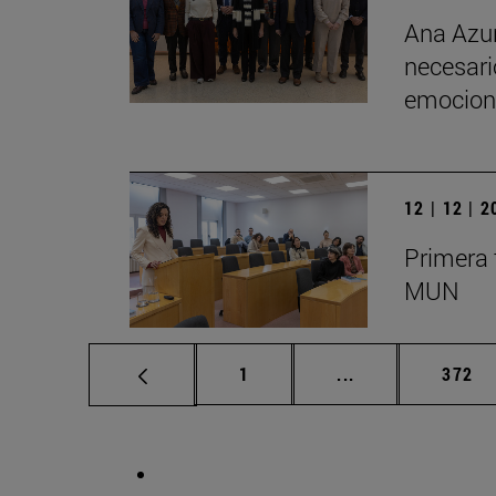
Ana Azur
necesario
emociona
12 | 12 | 
Primera 
MUN
Página
Páginas intermed
Págin
1
...
372