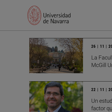
26 | 11 | 
La Facul
McGill U
22 | 11 | 
Un estud
factor q