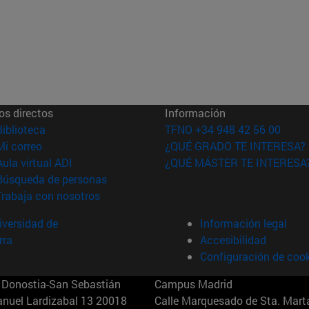
os directos
Información
(abre en nueva ventana)
Biblioteca
TFNO +34 948 42 56 00
(abre en nueva ventana)
Mi correo
¿QUÉ GRADO TE INTERESA?
(abre en nueva ventana)
Aula virtual ADI
¿QUÉ MÁSTER TE INTERESA
(abre en nueva ventana)
Búsqueda de personas
(abre en nueva ventana)
Trabaja con nosotros
versidad de
Información legal
rra
Accesibilidad
Configuración de coo
Donostia-San Sebastián
Campus Madrid
anuel Lardizabal 13 20018
Calle Marquesado de Sta. Marta