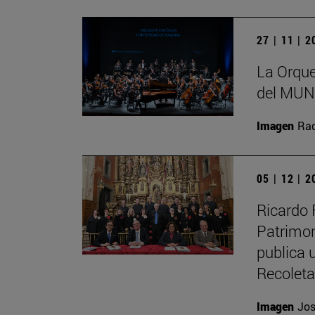
27 | 11 | 
La Orque
del MUN 
Imagen
Raq
05 | 12 | 
Ricardo 
Patrimon
publica u
Recolet
Imagen
Jos