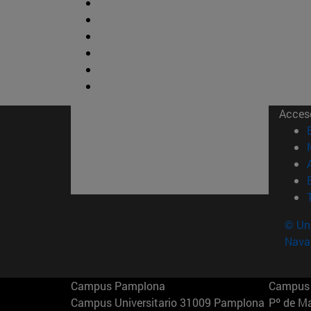
Acces
© Uni
Nava
Campus Pamplona
Campus 
Campus Universitario 31009 Pamplona
Pº de M