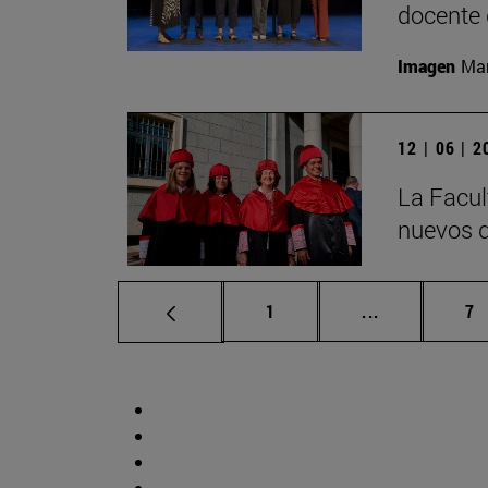
docente 
Imagen
Man
12 | 06 | 
La Facul
nuevos d
Página
Páginas inte
Pá
1
...
7