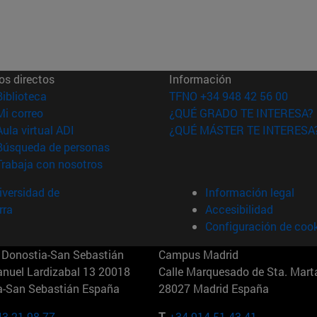
os directos
Información
(abre en nueva ventana)
Biblioteca
TFNO +34 948 42 56 00
(abre en nueva ventana)
Mi correo
¿QUÉ GRADO TE INTERESA?
(abre en nueva ventana)
Aula virtual ADI
¿QUÉ MÁSTER TE INTERESA
(abre en nueva ventana)
Búsqueda de personas
(abre en nueva ventana)
Trabaja con nosotros
versidad de
Información legal
rra
Accesibilidad
Configuración de coo
Donostia-San Sebastián
Campus Madrid
anuel Lardizabal 13 20018
Calle Marquesado de Sta. Marta
a-San Sebastián España
28027 Madrid España
43 21 98 77
T.
+34 914 51 43 41