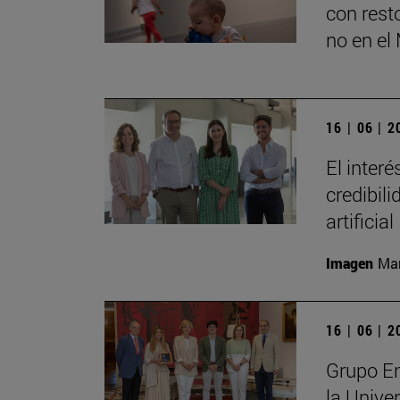
con rest
no en e
16 | 06 | 
El inter
credibili
artificial
Imagen
Man
16 | 06 | 
Grupo En
la Unive