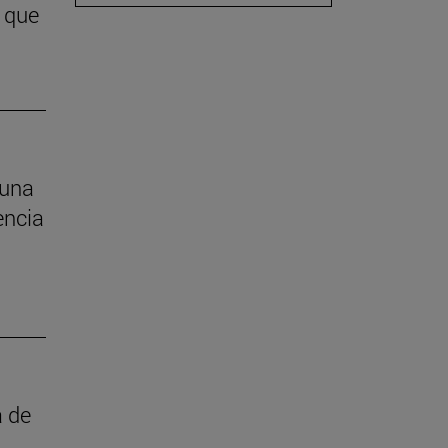
 que
 una
encia
a de