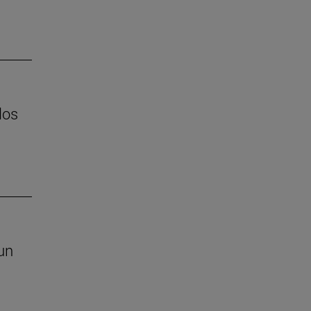
los
un