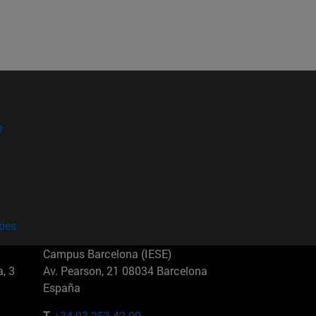
?
kies
Campus Barcelona (IESE)
, 3
Av. Pearson, 21 08034 Barcelona
España
T.
+34 93 253 42 00