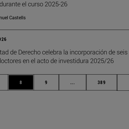
durante el curso 2025-26
uel Castells
2026
tad de Derecho celebra la incorporación de seis
octores en el acto de investidura 2025/26
rmedias Use TAB para desplazarse.
gina
Página
Página
Páginas intermedias Use
Página
8
9
...
389