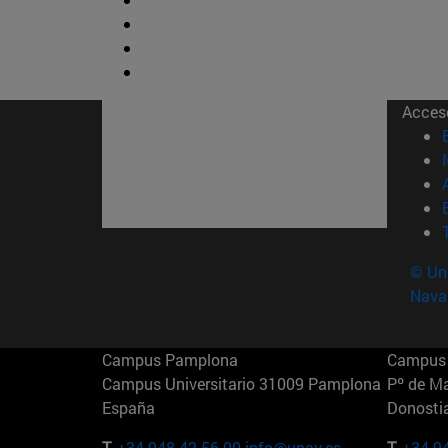
Acces
© Uni
Nava
Campus Pamplona
Campus 
Campus Universitario 31009 Pamplona
Pº de M
España
Donosti
T.
+34 948 42 56 00
info@unav.es
T.
+34 9