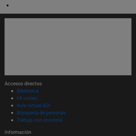
Accesos directos
(abre en nueva ventana)
Biblioteca
(abre en nueva ventana)
Mi correo
(abre en nueva ventana)
Aula virtual ADI
(abre en nueva ventana)
Búsqueda de personas
(abre en nueva ventana)
Trabaja con nosotros
Información