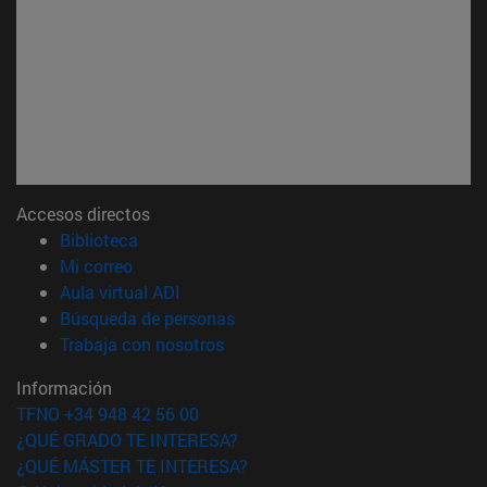
Accesos directos
(abre en nueva ventana)
Biblioteca
(abre en nueva ventana)
Mi correo
(abre en nueva ventana)
Aula virtual ADI
(abre en nueva ventana)
Búsqueda de personas
(abre en nueva ventana)
Trabaja con nosotros
Información
TFNO +34 948 42 56 00
¿QUÉ GRADO TE INTERESA?
¿QUÉ MÁSTER TE INTERESA?