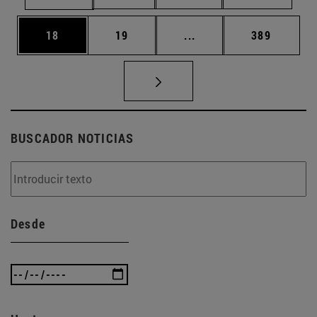
Página
Página
Páginas intermedias U
Página
18
19
...
389
BUSCADOR NOTICIAS
Desde