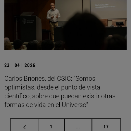
23 | 04 | 2026
Carlos Briones, del CSIC: "Somos
optimistas, desde el punto de vista
científico, sobre que puedan existir otras
formas de vida en el Universo"
Página
Páginas intermedias Us
Página
1
...
17