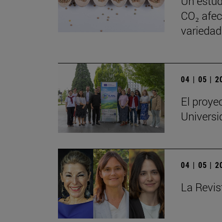
Un estud
CO₂ afect
variedad
04 | 05 | 
El proye
Universi
04 | 05 | 
La Revis