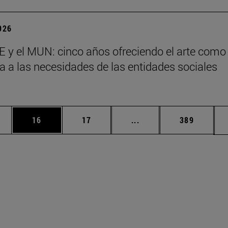
2026
 y el MUN: cinco años ofreciendo el arte como
a a las necesidades de las entidades sociales
s
edias Use TAB para desplazarse.
ina
Página
Página
Páginas intermedias Us
Página
16
17
...
389