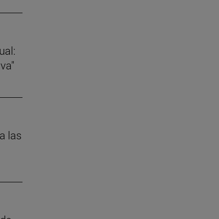
ual:
va"
a las