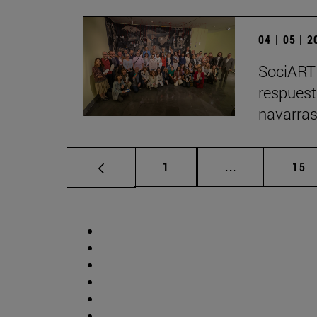
04 | 05 | 
SociARTE
respuest
navarra
Página
Páginas interm
Pág
1
...
15