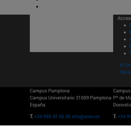
Acces
© Uni
Nava
Campus Pamplona
Campus 
Campus Universitario 31009 Pamplona
Pº de M
España
Donosti
T.
+34 948 42 56 00
info@unav.es
T.
+34 9
Campus Madrid (IESE)
Campus 