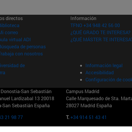
os directos
Información
(abre en nueva ventana)
Biblioteca
TFNO +34 948 42 56 00
(abre en nueva ventana)
Mi correo
¿QUÉ GRADO TE INTERESA?
(abre en nueva ventana)
Aula virtual ADI
¿QUÉ MÁSTER TE INTERESA
(abre en nueva ventana)
Búsqueda de personas
(abre en nueva ventana)
Trabaja con nosotros
versidad de
Información legal
rra
Accesibilidad
Configuración de coo
Donostia-San Sebastián
Campus Madrid
anuel Lardizabal 13 20018
Calle Marquesado de Sta. Marta
a-San Sebastián España
28027 Madrid España
43 21 98 77
T.
+34 914 51 43 41
Nueva York (IESE)
Campus Munich (IESE)