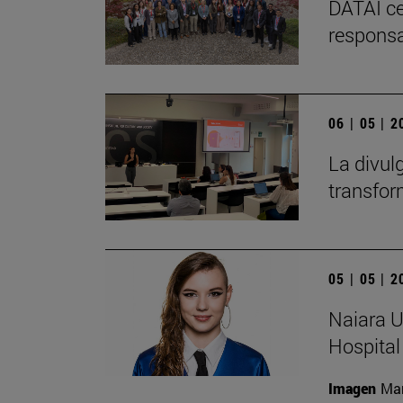
DATAI ce
responsa
06 | 05 | 
La divul
transfor
05 | 05 | 
Naiara U
Hospital
Imagen
Man