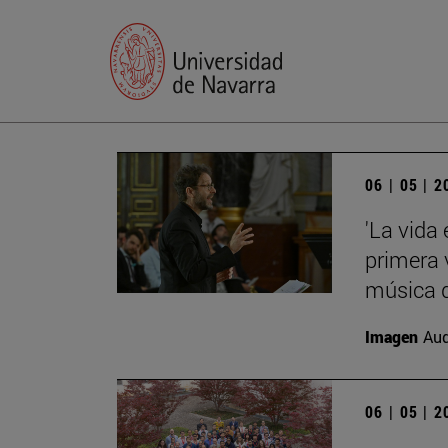
06 | 05 | 
'La vida
primera 
música d
Imagen
Aud
06 | 05 | 