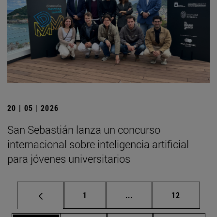
20 | 05 | 2026
San Sebastián lanza un concurso
internacional sobre inteligencia artificial
para jóvenes universitarios
Página
Páginas intermedias Us
Página
1
...
12