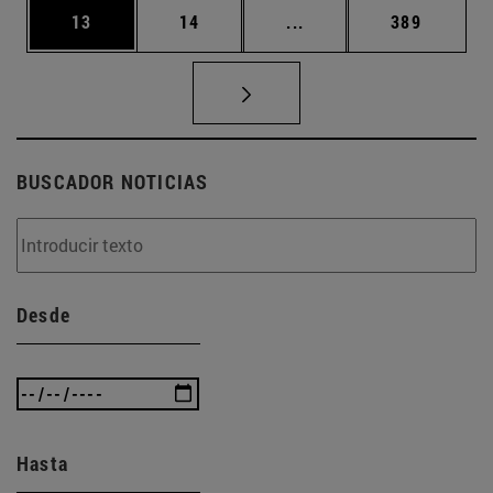
Página
Página
Páginas intermedias U
Página
13
14
...
389
BUSCADOR NOTICIAS
Desde
Hasta