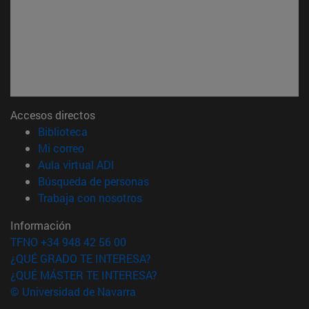
Accesos directos
(abre en nueva ventana)
Biblioteca
(abre en nueva ventana)
Mi correo
(abre en nueva ventana)
Aula virtual ADI
(abre en nueva ventana)
Búsqueda de personas
(abre en nueva ventana)
Trabaja con nosotros
Información
TFNO +34 948 42 56 00
¿QUÉ GRADO TE INTERESA?
¿QUÉ MÁSTER TE INTERESA?
© Universidad de Navarra