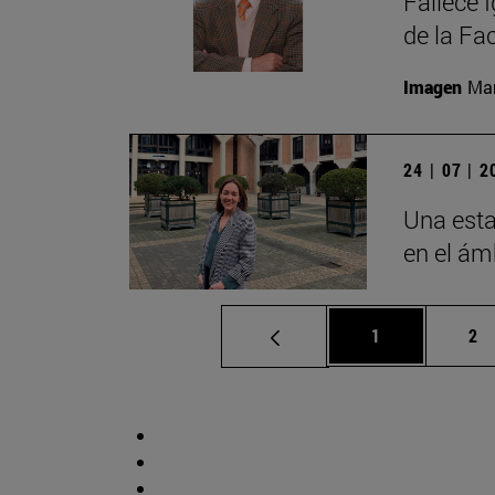
Fallece 
de la Fa
Imagen
Man
24 | 07 | 
Una esta
en el ámb
Página
Pá
1
2