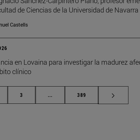
Ignacio Sánchez-Carpintero Plano, profesor emé
cultad de Ciencias de la Universidad de Navarra
uel Castells
2026
ncia en Lovaina para investigar la madurez afe
ito clínico
gina
Página
Páginas intermedias Use TAB para de
Página
3
...
389