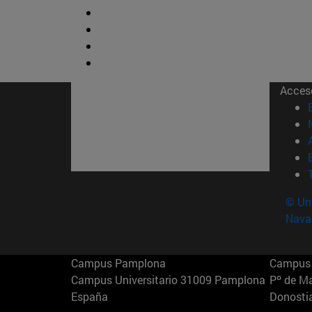
Acces
© Uni
Nava
Campus Pamplona
Campus 
Campus Universitario 31009 Pamplona
Pº de M
España
Donosti