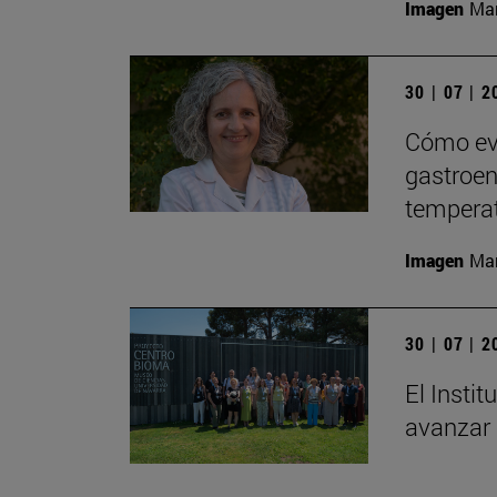
Imagen
Man
30 | 07 | 
Cómo evi
gastroent
tempera
Imagen
Man
30 | 07 | 
El Insti
avanzar 