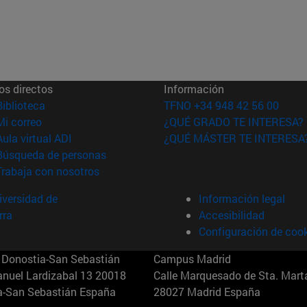
os directos
Información
(abre en nueva ventana)
Biblioteca
TFNO +34 948 42 56 00
(abre en nueva ventana)
Mi correo
¿QUÉ GRADO TE INTERESA?
(abre en nueva ventana)
Aula virtual ADI
¿QUÉ MÁSTER TE INTERESA
(abre en nueva ventana)
Búsqueda de personas
(abre en nueva ventana)
Trabaja con nosotros
versidad de
Información legal
rra
Accesibilidad
Configuración de coo
Donostia-San Sebastián
Campus Madrid
anuel Lardizabal 13 20018
Calle Marquesado de Sta. Marta
a-San Sebastián España
28027 Madrid España