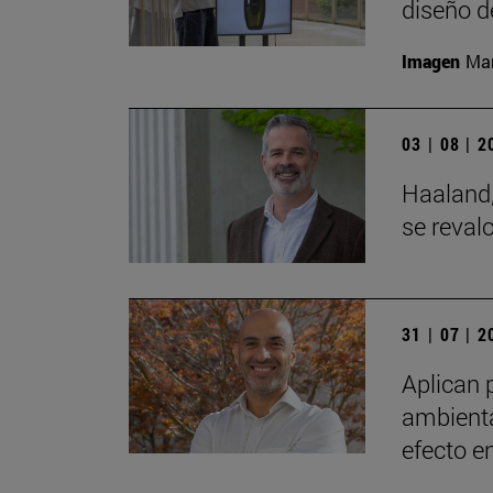
diseño d
Imagen
Man
03 | 08 | 
Haaland,
se reval
31 | 07 | 
Aplican 
ambienta
efecto e