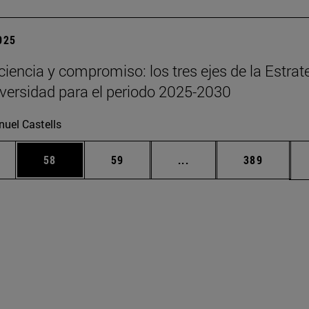
2025
 ciencia y compromiso: los tres ejes de la Estrat
iversidad para el periodo 2025-2030
uel Castells
edias Use TAB para desplazarse.
ina
Página
Página
Páginas intermedias Us
Página
58
59
...
389