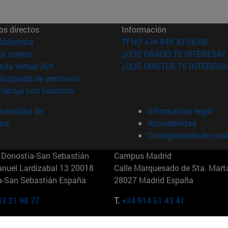
os directos
Información
(abre en nueva ventana)
Biblioteca
TFNO +34 948 42 56 00
(abre en nueva ventana)
Mi correo
¿QUÉ GRADO TE INTERESA?
(abre en nueva ventana)
Aula virtual ADI
¿QUÉ MÁSTER TE INTERESA
(abre en nueva ventana)
Búsqueda de personas
(abre en nueva ventana)
Trabaja con nosotros
versidad de
Información legal
rra
Accesibilidad
Configuración de coo
Donostia-San Sebastián
Campus Madrid
anuel Lardizabal 13 20018
Calle Marquesado de Sta. Marta
a-San Sebastián España
28027 Madrid España
43 21 98 77
T.
+34 914 51 43 41
Nueva York (IESE)
Campus Munich (IESE)