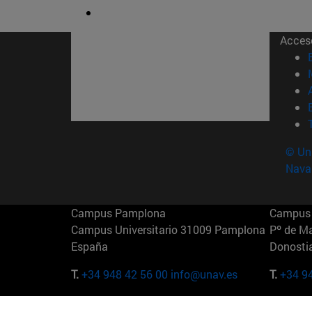
Acces
© Uni
Nava
Campus Pamplona
Campus 
Campus Universitario 31009 Pamplona
Pº de M
España
Donosti
T.
+34 948 42 56 00
info@unav.es
T.
+34 9
Campus Madrid (IESE)
Campus 