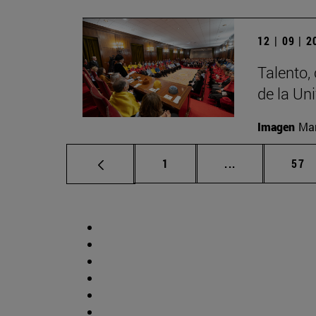
12 | 09 | 
Talento,
de la Un
Imagen
Man
Página
Páginas interm
Pág
1
...
57