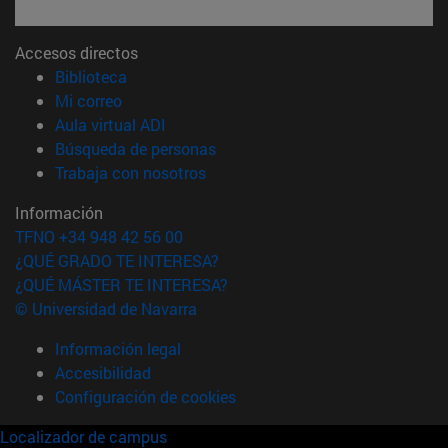
Accesos directos
(abre en nueva ventana)
Biblioteca
(abre en nueva ventana)
Mi correo
(abre en nueva ventana)
Aula virtual ADI
(abre en nueva ventana)
Búsqueda de personas
(abre en nueva ventana)
Trabaja con nosotros
Información
TFNO +34 948 42 56 00
¿QUÉ GRADO TE INTERESA?
¿QUÉ MÁSTER TE INTERESA?
© Universidad de Navarra
Información legal
Accesibilidad
Configuración de cookies
Localizador de campus