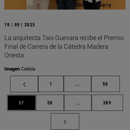
19 | 09 | 2025
La arquitecta Tais Guevara recibe el Premio
Final de Carrera de la Cátedra Madera
Onesta
Imagen
Cedida
Página
Páginas intermedias Us
Página
1
...
56
Página
Página
Páginas intermedias U
Página
57
58
...
389