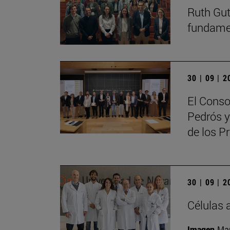
Ruth Guti
fundamen
30 | 09 | 
El Conso
Pedrós y
de los 
30 | 09 | 
Células 
Imagen
Man