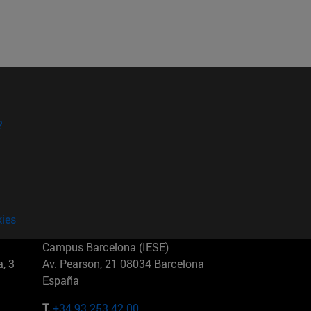
?
kies
Campus Barcelona (IESE)
, 3
Av. Pearson, 21 08034 Barcelona
España
T.
+34 93 253 42 00