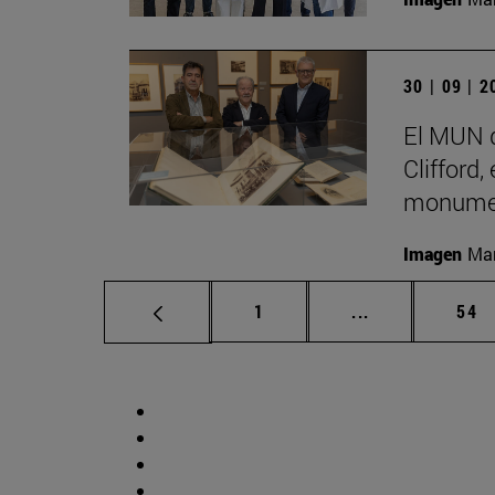
30 | 09 | 
El MUN d
Clifford,
monumen
Imagen
Man
Página
Páginas interm
Pág
1
...
54