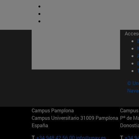
Acces
© Uni
Nava
Campus Pamplona
Campus 
Campus Universitario 31009 Pamplona
Pº de M
España
Donosti
T.
+34 948 42 56 00
info@unav.es
T.
+34 9