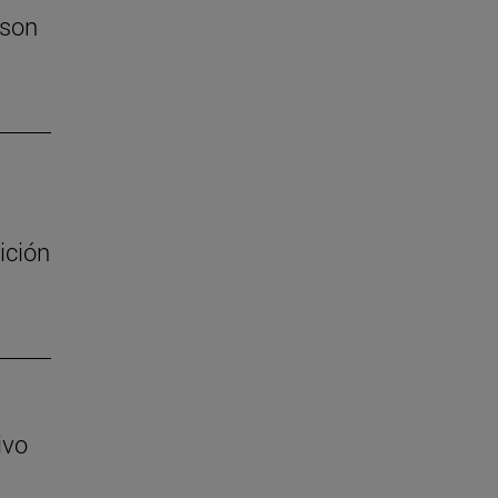
 son
ición
ivo