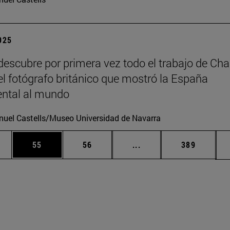
2025
escubre por primera vez todo el trabajo de Cha
 el fotógrafo británico que mostró la España
tal al mundo
uel Castells/Museo Universidad de Navarra
edias Use TAB para desplazarse.
ina
Página
Página
Páginas intermedias Us
Página
55
56
...
389