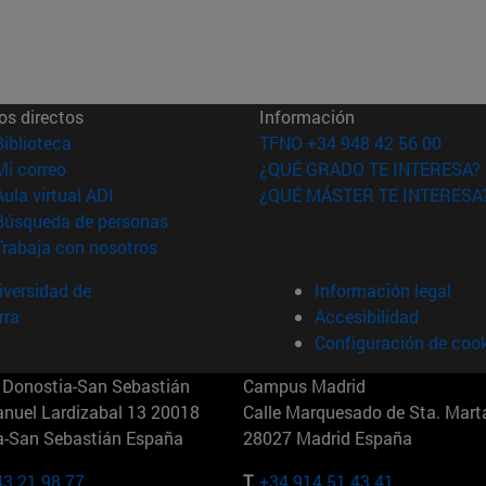
os directos
Información
(abre en nueva ventana)
Biblioteca
TFNO +34 948 42 56 00
(abre en nueva ventana)
Mi correo
¿QUÉ GRADO TE INTERESA?
(abre en nueva ventana)
Aula virtual ADI
¿QUÉ MÁSTER TE INTERESA
(abre en nueva ventana)
Búsqueda de personas
(abre en nueva ventana)
Trabaja con nosotros
versidad de
Información legal
rra
Accesibilidad
Configuración de coo
Donostia-San Sebastián
Campus Madrid
anuel Lardizabal 13 20018
Calle Marquesado de Sta. Marta
a-San Sebastián España
28027 Madrid España
43 21 98 77
T.
+34 914 51 43 41