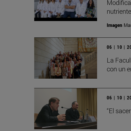
Modifica
nutrient
Imagen
Man
06 | 10 | 
La Facul
con un e
06 | 10 | 
“El sace