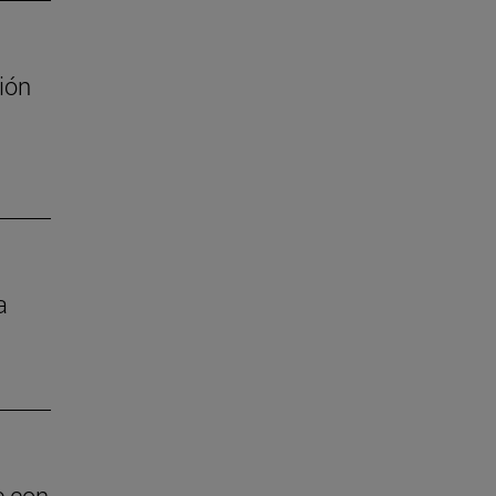
ión
a
e con