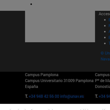
Acces
© Uni
Nava
Campus Pamplona
Campus 
Campus Universitario 31009 Pamplona
Pº de M
España
Donosti
T.
+34 948 42 56 00
info@unav.es
T.
+34 9
Campus Madrid (IESE)
Campus 