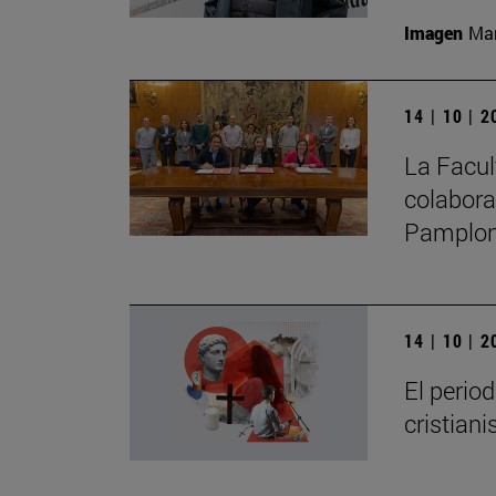
Imagen
Man
14 | 10 | 
La Facul
colabora
Pamplo
14 | 10 | 
El perio
cristian