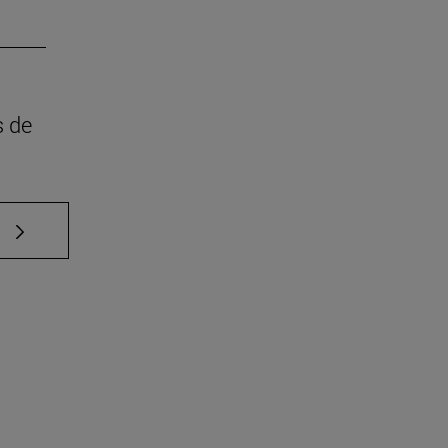
s de
e TAB para desplazarse.