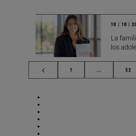
10 | 10 | 
La famili
los adol
Página
Páginas interm
Pág
1
...
52