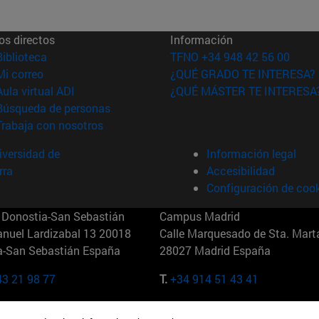
os directos
Información
(abre en nueva ventana)
Biblioteca
TFNO +34 948 42 56 00
(abre en nueva ventana)
Mi correo
¿QUÉ GRADO TE INTERESA?
(abre en nueva ventana)
Aula virtual ADI
¿QUÉ MÁSTER TE INTERESA
(abre en nueva ventana)
Búsqueda de personas
(abre en nueva ventana)
Trabaja con nosotros
versidad de
Información legal
rra
Accesibilidad
Configuración de coo
Donostia-San Sebastián
Campus Madrid
anuel Lardizabal 13 20018
Calle Marquesado de Sta. Marta
a-San Sebastián España
28027 Madrid España
43 21 98 77
T.
+34 914 51 43 41
Nueva York (IESE)
Campus Munich (IESE)