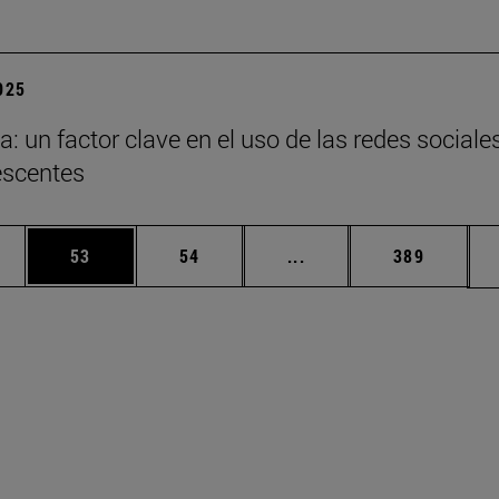
2025
a: un factor clave en el uso de las redes sociale
escentes
edias Use TAB para desplazarse.
ina
Página
Página
Páginas intermedias Us
Página
53
54
...
389