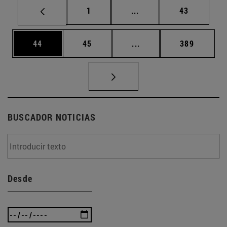
Página
Páginas intermedias Us
Página
1
...
43
Página
Página
Páginas intermedias U
Página
44
45
...
389
BUSCADOR NOTICIAS
Desde