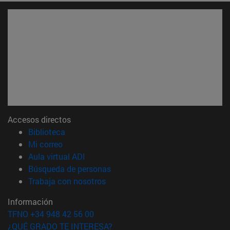
Accesos directos
(abre en nueva ventana)
Biblioteca
(abre en nueva ventana)
Mi correo
(abre en nueva ventana)
Aula virtual ADI
(abre en nueva ventana)
Búsqueda de personas
(abre en nueva ventana)
Trabaja con nosotros
Información
TFNO +34 948 42 56 00
¿QUÉ GRADO TE INTERESA?