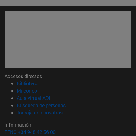
Accesos directos
(abre en nueva ventana)
Biblioteca
(abre en nueva ventana)
Mi correo
(abre en nueva ventana)
Aula virtual ADI
(abre en nueva ventana)
Búsqueda de personas
(abre en nueva ventana)
Trabaja con nosotros
Información
TFNO +34 948 42 56 00