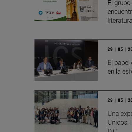
El grupo
encuentr
literatu
29 | 05 | 
El papel 
en la es
29 | 05 | 
Una expe
Unidos: 
D.C.