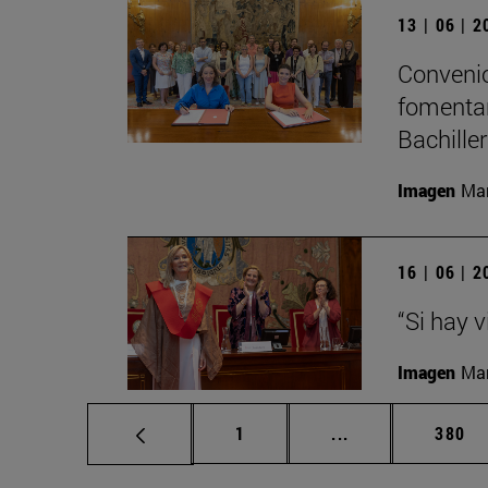
13 | 06 | 
Convenio
fomentar
Bachille
Imagen
Man
16 | 06 | 
“Si hay 
Imagen
Man
Página
Páginas intermed
Págin
1
...
380