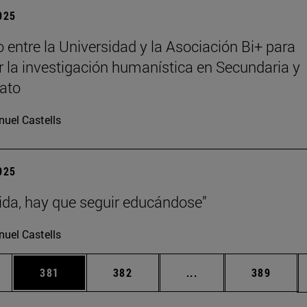
2025
 entre la Universidad y la Asociación Bi+ para
 la investigación humanística en Secundaria y
rato
uel Castells
2025
vida, hay que seguir educándose”
uel Castells
ias Use TAB para desplazarse.
a
Página
Página
Páginas intermedias 
Página
381
382
...
389