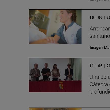
10 | 06 | 
Arrancan
sanitari
Imagen
Man
11 | 06 | 
Una obra
Cátedra 
profundi