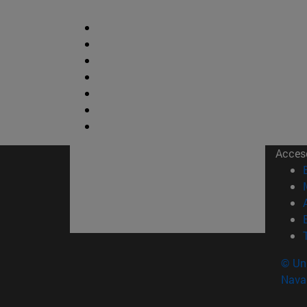
Acces
© Uni
Nava