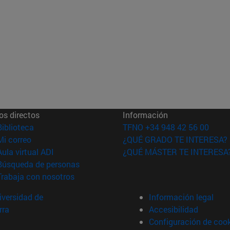
os directos
Información
(abre en nueva ventana)
Biblioteca
TFNO +34 948 42 56 00
(abre en nueva ventana)
Mi correo
¿QUÉ GRADO TE INTERESA?
(abre en nueva ventana)
Aula virtual ADI
¿QUÉ MÁSTER TE INTERESA
(abre en nueva ventana)
Búsqueda de personas
(abre en nueva ventana)
Trabaja con nosotros
versidad de
Información legal
rra
Accesibilidad
Configuración de coo