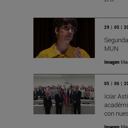
29 | 05 | 
Segunda 
MUN
Imagen
Man
05 | 06 | 
Icíar As
académic
con nues
Imagen
Man