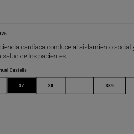
2026
iciencia cardíaca conduce al aislamiento social 
a salud de los pacientes
uel Castells
edias Use TAB para desplazarse.
ina
Página
Página
Páginas intermedias Us
Página
37
38
...
389