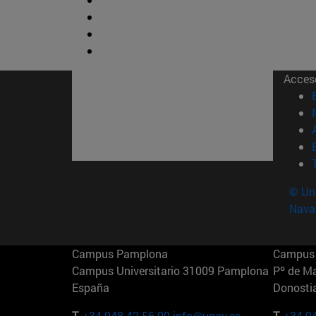
Acces
© Uni
Nava
Campus Pamplona
Campus 
Campus Universitario 31009 Pamplona
Pº de M
España
Donosti
T.
+34 948 42 56 00
info@unav.es
T.
+34 9