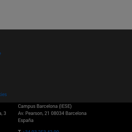
?
kies
Campus Barcelona (IESE)
, 3
Av. Pearson, 21 08034 Barcelona
España
T.
+34 93 253 42 00