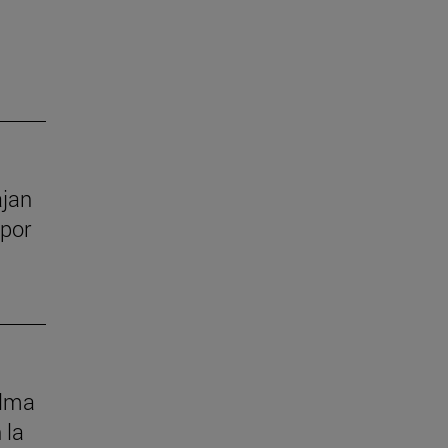
ajan
 por
alma
 la