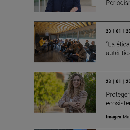
Periodis
23 | 01 | 
“La étic
auténtic
23 | 01 | 
Proteger
ecosiste
Imagen
Man