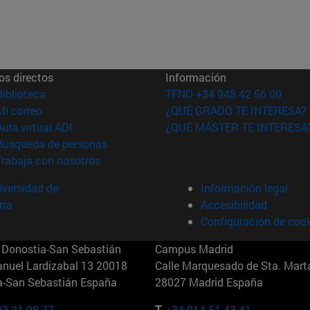
os directos
Información
(abre en nueva ventana)
Biblioteca
TFNO +34 948 42 56 00
(abre en nueva ventana)
Mi correo
¿QUÉ GRADO TE INTERESA?
(abre en nueva ventana)
Aula virtual ADI
¿QUÉ MÁSTER TE INTERESA
(abre en nueva ventana)
Búsqueda de personas
(abre en nueva ventana)
Trabaja con nosotros
versidad de
Información legal
rra
Accesibilidad
Configuración de coo
Donostia-San Sebastián
Campus Madrid
anuel Lardizabal 13 20018
Calle Marquesado de Sta. Marta
a-San Sebastián España
28027 Madrid España
43 21 98 77
T.
+34 914 51 43 41