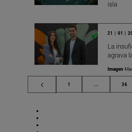
isla
21 | 01 | 
La insuf
agrava l
Imagen
Man
Página
Páginas interm
Pág
1
...
36