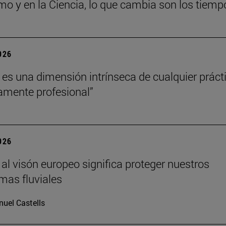
mo y en la Ciencia, lo que cambia son los tiemp
2026
a es una dimensión intrínseca de cualquier práct
amente profesional”
2026
 al visón europeo significa proteger nuestros
mas fluviales
uel Castells