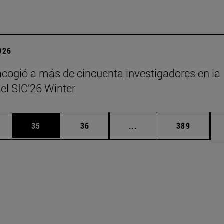
2026
cogió a más de cincuenta investigadores en la
del SIC’26 Winter
edias Use TAB para desplazarse.
ina
Página
Página
Páginas intermedias Us
Página
35
36
...
389