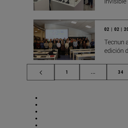
invisible"
02 | 02 | 
Tecnun a
edición 
Página
Páginas interm
Pág
1
...
34