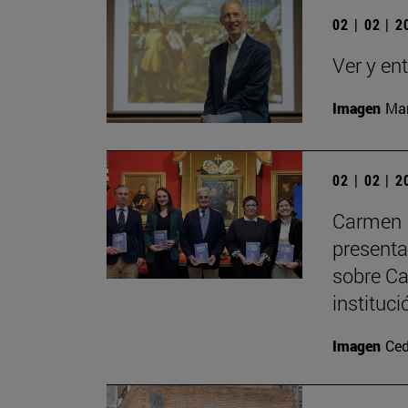
02 | 02 | 
Ver y en
Imagen
Man
02 | 02 | 
Carmen P
presenta
sobre Ca
instituci
Imagen
Ced