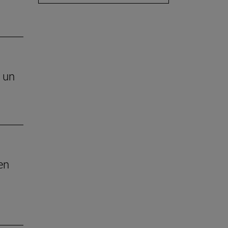
e un
en