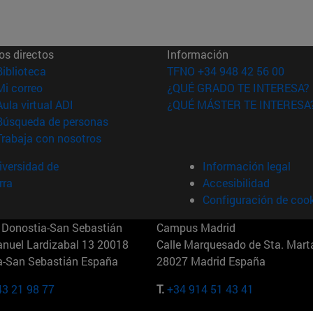
os directos
Información
(abre en nueva ventana)
Biblioteca
TFNO +34 948 42 56 00
(abre en nueva ventana)
Mi correo
¿QUÉ GRADO TE INTERESA?
(abre en nueva ventana)
Aula virtual ADI
¿QUÉ MÁSTER TE INTERESA
(abre en nueva ventana)
Búsqueda de personas
(abre en nueva ventana)
Trabaja con nosotros
versidad de
Información legal
rra
Accesibilidad
Configuración de coo
Donostia-San Sebastián
Campus Madrid
anuel Lardizabal 13 20018
Calle Marquesado de Sta. Marta
a-San Sebastián España
28027 Madrid España
43 21 98 77
T.
+34 914 51 43 41