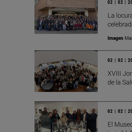
02 | 02 | 
La locur
celebrad
Imagen
Man
02 | 02 | 
XVIII Jo
de la Sa
02 | 02 | 
El Museo 