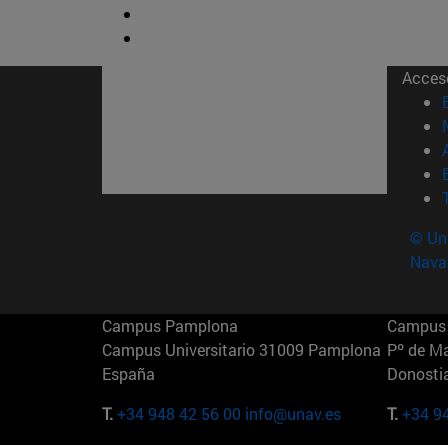
Acces
© Uni
Nava
Campus Pamplona
Campus 
Campus Universitario 31009 Pamplona
Pº de M
España
Donosti
T.
+34 948 42 56 00
info@unav.es
T.
+34 9