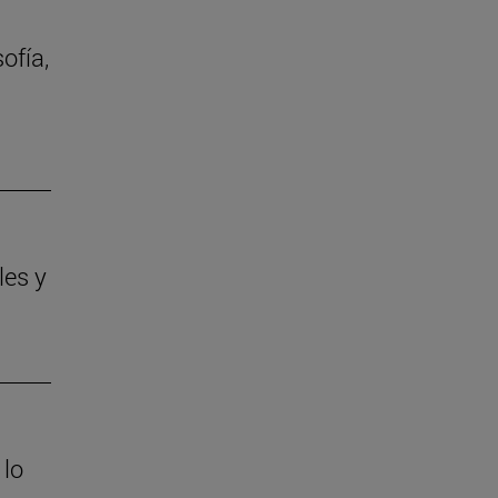
ofía,
les y
 lo