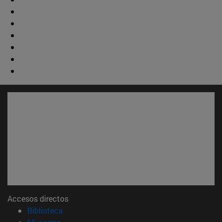
Accesos directos
(abre en nueva ventana)
Biblioteca
(abre en nueva ventana)