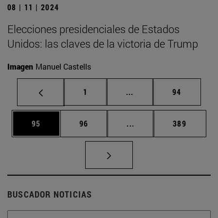
08 | 11 | 2024
Elecciones presidenciales de Estados
Unidos: las claves de la victoria de Trump
Imagen
Manuel Castells
Página
Páginas intermedias Us
Página
1
...
94
Página
Página
Páginas intermedias U
Página
95
96
...
389
BUSCADOR NOTICIAS