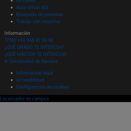
Mi correo
(abre en nueva ventana)
Aula virtual ADI
(abre en nueva ventana)
Búsqueda de personas
(abre en nueva ventana)
Trabaja con nosotros
Información
TFNO +34 948 42 56 00
¿QUÉ GRADO TE INTERESA?
¿QUÉ MÁSTER TE INTERESA?
© Universidad de Navarra
Información legal
Accesibilidad
Configuración de cookies
Localizador de campus