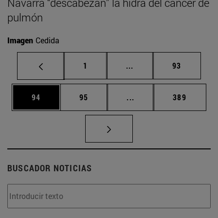
Navarra “descabezan” la hidra del cáncer de
pulmón
Imagen
Cedida
Página
Páginas intermedias Us
Página
1
...
93
Página
Página
Páginas intermedias U
Página
94
95
...
389
BUSCADOR NOTICIAS