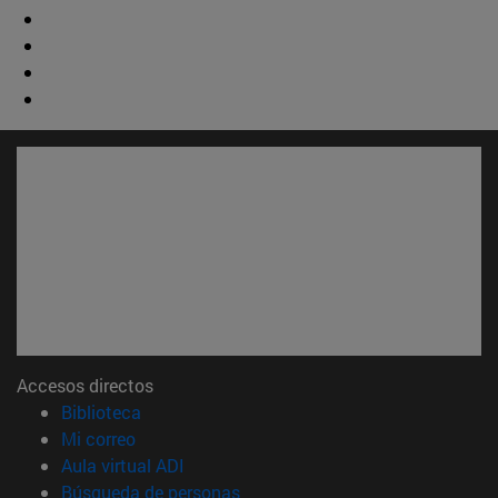
Accesos directos
(abre en nueva ventana)
Biblioteca
(abre en nueva ventana)
Mi correo
(abre en nueva ventana)
Aula virtual ADI
(abre en nueva ventana)
Búsqueda de personas