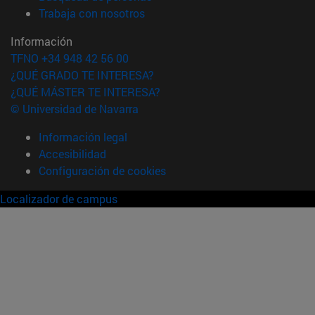
(abre en nueva ventana)
Trabaja con nosotros
Información
TFNO +34 948 42 56 00
¿QUÉ GRADO TE INTERESA?
¿QUÉ MÁSTER TE INTERESA?
© Universidad de Navarra
Información legal
Accesibilidad
Configuración de cookies
Localizador de campus